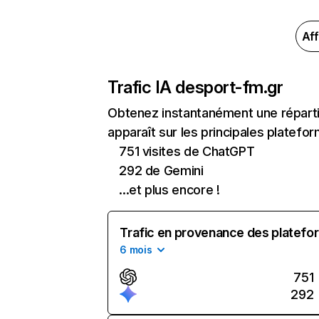
Aff
Trafic IA de
sport-fm.gr
Obtenez instantanément une réparti
apparaît sur les principales platefor
751 visites de ChatGPT
292 de Gemini
...et plus encore !
Trafic en provenance des platefor
6 mois
751
292