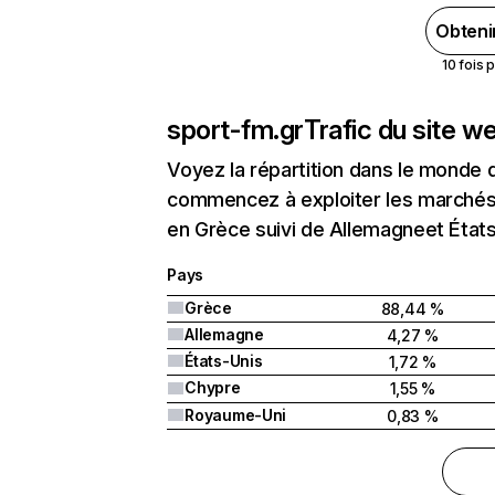
Obteni
10 fois 
sport-fm.gr
Trafic du site w
Voyez la répartition dans le monde 
commencez à exploiter les marchés 
en Grèce suivi de Allemagneet États
Pays
Grèce
88,44 %
Allemagne
4,27 %
États-Unis
1,72 %
Chypre
1,55 %
Royaume-Uni
0,83 %