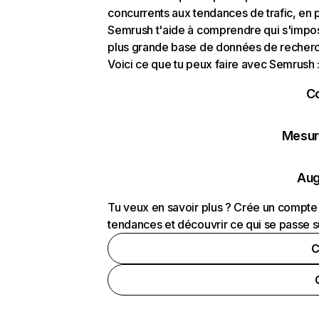
concurrents aux tendances de trafic, en pa
Semrush t'aide à comprendre qui s'impose
plus grande base de données de recherch
Voici ce que tu peux faire avec Semrush 
C
Mesure
Aug
Tu veux en savoir plus ? Crée un compte 
tendances et découvrir ce qui se passe s
C