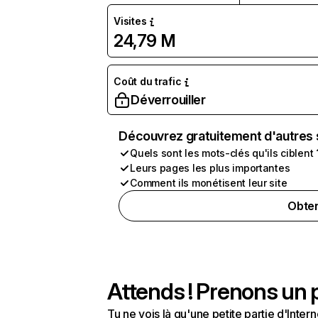
Visites
24,79 M
Coût du trafic
Déverrouiller
Découvrez gratuitement d'autres 
Quels sont les mots-clés qu'ils ciblent 
Leurs pages les plus importantes
Comment ils monétisent leur site
Obten
Attends ! Prenons un p
Tu ne vois là qu'une petite partie d'Int