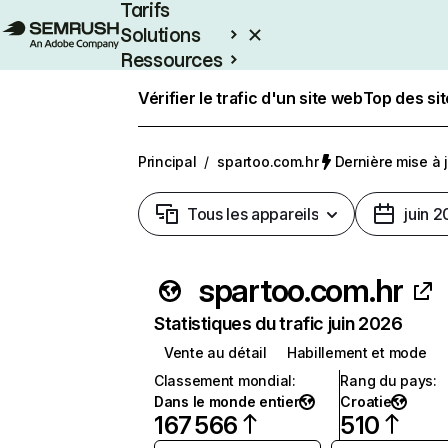
Tarifs
Solutions
Ressources
Entreprises
Vérifier le trafic d'un site web
Top des si
Principal
/
spartoo.com.hr
Dernière mise à j
Tous les appareils
juin 
spartoo.com.hr
Statistiques du trafic juin 2026
Vente au détail
Habillement et mode
Classement mondial
:
Rang du pays
:
Dans le monde entier
Croatie
167 566
510