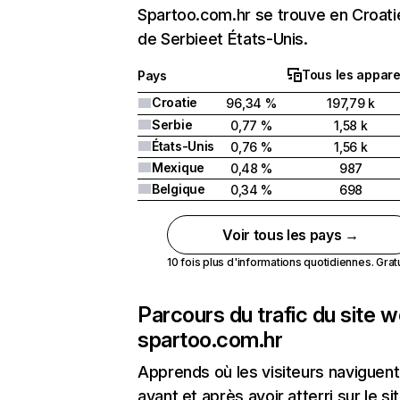
Spartoo.com.hr se trouve en Croatie
de Serbieet États-Unis.
Tous les appare
Pays
Croatie
96,34 %
197,79 k
Serbie
0,77 %
1,58 k
États-Unis
0,76 %
1,56 k
Mexique
0,48 %
987
Belgique
0,34 %
698
Voir tous les pays →
10 fois plus d'informations quotidiennes. Gratui
Parcours du trafic du site 
spartoo.com.hr
Apprends où les visiteurs naviguent
avant et après avoir atterri sur le si