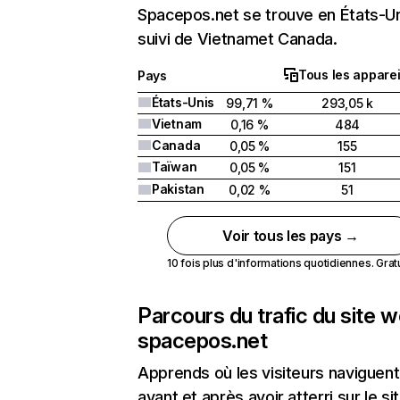
Spacepos.net se trouve en États-U
suivi de Vietnamet Canada.
Tous les apparei
Pays
États-Unis
99,71 %
293,05 k
Vietnam
0,16 %
484
Canada
0,05 %
155
Taïwan
0,05 %
151
Pakistan
0,02 %
51
Voir tous les pays →
10 fois plus d'informations quotidiennes. Gratui
Parcours du trafic du site 
spacepos.net
Apprends où les visiteurs naviguent
avant et après avoir atterri sur le si