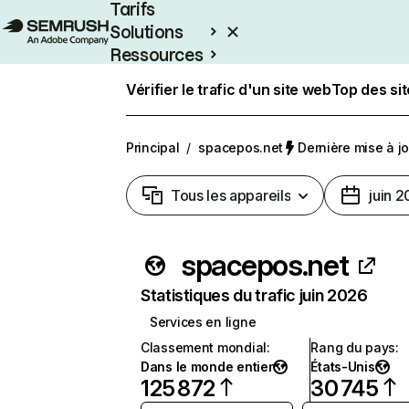
Tarifs
Solutions
Ressources
Entreprises
Vérifier le trafic d'un site web
Top des si
Principal
/
spacepos.net
Dernière mise à jou
Tous les appareils
juin 
spacepos.net
Statistiques du trafic juin 2026
Services en ligne
Classement mondial
:
Rang du pays
:
Dans le monde entier
États-Unis
125 872
30 745