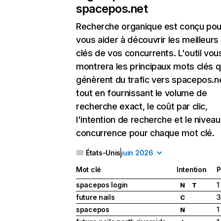
spacepos.net
Recherche organique
est conçu pou
vous aider à découvrir les meilleur
clés de vos concurrents. L'outil vou
montrera les principaux mots clés q
génèrent du trafic vers spacepos.n
tout en fournissant le volume de
recherche exact, le coût par clic,
l'intention de recherche et le nivea
concurrence pour chaque mot clé.
États-Unis
juin 2026
Mot clé
Intention
P
spacepos login
1
N
T
future nails
3
C
spacepos
1
N