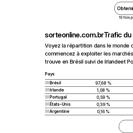
Obteni
10 fois 
sorteonline.com.br
Trafic du
Voyez la répartition dans le monde 
commencez à exploiter les marchés 
trouve en Brésil suivi de Irlandeet Po
Pays
Brésil
97,68 %
Irlande
1,08 %
Portugal
0,59 %
États-Unis
0,39 %
Argentine
0,16 %