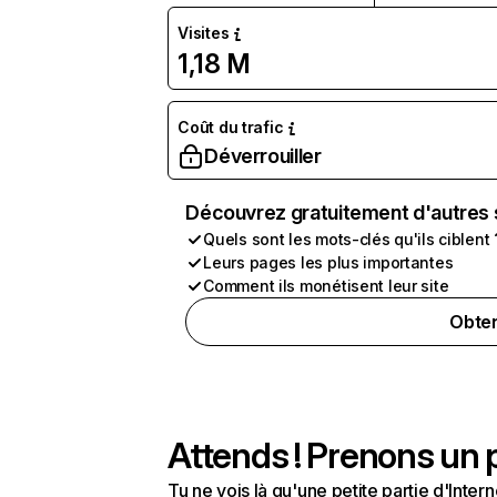
Visites
1,18 M
Coût du trafic
Déverrouiller
Découvrez gratuitement d'autres 
Quels sont les mots-clés qu'ils ciblent 
Leurs pages les plus importantes
Comment ils monétisent leur site
Obten
Attends ! Prenons un p
Tu ne vois là qu'une petite partie d'Int