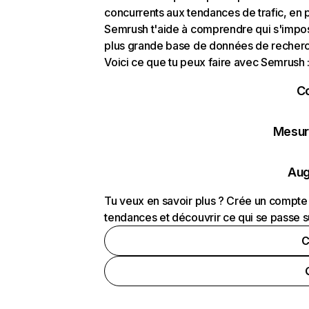
concurrents aux tendances de trafic, en pa
Semrush t'aide à comprendre qui s'impose
plus grande base de données de recherch
Voici ce que tu peux faire avec Semrush 
C
Mesure
Aug
Tu veux en savoir plus ? Crée un compte 
tendances et découvrir ce qui se passe s
C