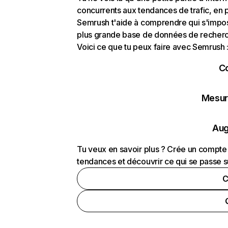
concurrents aux tendances de trafic, en pa
Semrush t'aide à comprendre qui s'impose
plus grande base de données de recherch
Voici ce que tu peux faire avec Semrush 
C
Mesure
Aug
Tu veux en savoir plus ? Crée un compte 
tendances et découvrir ce qui se passe s
C