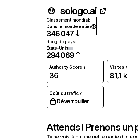
sologo.ai
Classement mondial
:
Dans le monde entier
346 047
Rang du pays
:
États-Unis
294 069
Authority Score
Visites
36
81,1 k
Coût du trafic
Déverrouiller
Attends ! Prenons un p
Tu ne vois là qu'une petite partie d'Int