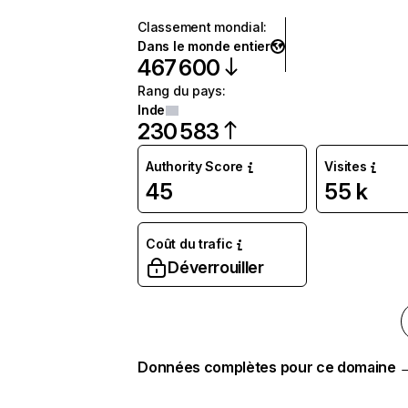
Classement mondial
:
Dans le monde entier
467 600
Rang du pays
:
Inde
230 583
Authority Score
Visites
45
55 k
Coût du trafic
Déverrouiller
Données complètes pour ce domaine 