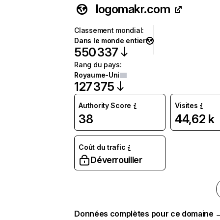
logomakr.com
Classement mondial
:
Dans le monde entier
550 337
Rang du pays
:
Royaume-Uni
127 375
Authority Score
Visites
38
44,62 k
Coût du trafic
Déverrouiller
Données complètes pour ce domaine 