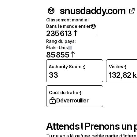
snusdaddy.com
Classement mondial
:
Dans le monde entier
235 613
Rang du pays
:
États-Unis
85 855
Authority Score
Visites
33
132,82 k
Coût du trafic
Déverrouiller
Attends ! Prenons un p
Tu ne vois là qu'une petite partie d'Int