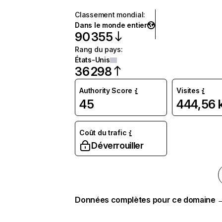
Classement mondial
:
Dans le monde entier
90 355
Rang du pays
:
États-Unis
36 298
Authority Score
Visites
45
444,56 
Coût du trafic
Déverrouiller
Données complètes pour ce domaine 