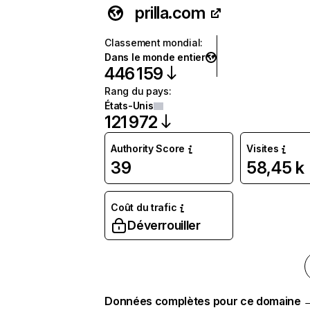
prilla.com
Classement mondial
:
Dans le monde entier
446 159
Rang du pays
:
États-Unis
121 972
Authority Score
Visites
39
58,45 k
Coût du trafic
Déverrouiller
Données complètes pour ce domaine 