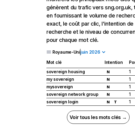
génèrent du trafic vers sng.org.uk, 
en fournissant le volume de recher
exact, le coût par clic, l'intention de
recherche et le niveau de concurre
pour chaque mot clé.
Royaume-Uni
juin 2026
Mot clé
Intention
Po
sovereign housing
1
N
my sovereign
1
N
mysovereign
1
N
sovereign network group
1
N
sovereign login
1
N
T
Voir tous les mots clés →