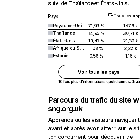
suivi de Thaïlandeet États-Unis.
Tous les app
Pays
Royaume-Uni
71,93 %
147,8 k
Thaïlande
14,95 %
30,71 k
États-Unis
10,41 %
21,39 k
Afrique du Sud
1,08 %
2,22 k
Estonie
0,56 %
1,16 k
Voir tous les pays →
10 fois plus d'informations quotidiennes. Gratui
Parcours du trafic du site 
sng.org.uk
Apprends où les visiteurs naviguent
avant et après avoir atterri sur le si
ton concurrent pour découvrir de