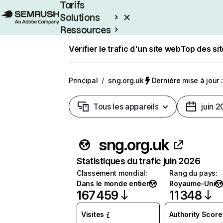
Tarifs
Solutions
Ressources
Entreprises
Vérifier le trafic d'un site web
Top des si
Principal
/
sng.org.uk
Dernière mise à jour :
Tous les appareils
juin 
sng.org.uk
Statistiques du trafic juin 2026
Classement mondial
:
Rang du pays
:
Dans le monde entier
Royaume-Uni
167 459
11 348
Visites
Authority Score