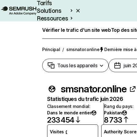
Tarifs
Solutions
Ressources
Entreprises
Vérifier le trafic d'un site web
Top des si
Principal
/
smsnator.online
Dernière mise à 
Tous les appareils
juin 
smsnator.online
Statistiques du trafic juin 2026
Classement mondial
:
Rang du pays
:
Dans le monde entier
Pakistan
233 454
8 733
Visites
Authority Score