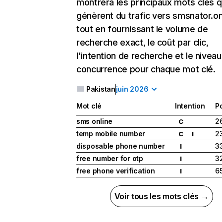
montrera les principaux mots clés q
génèrent du trafic vers smsnator.on
tout en fournissant le volume de
recherche exact, le coût par clic,
l'intention de recherche et le nivea
concurrence pour chaque mot clé.
Pakistan
juin 2026
Mot clé
Intention
Po
sms online
2
C
temp mobile number
2
C
I
disposable phone number
3
I
free number for otp
3
I
free phone verification
6
I
Voir tous les mots clés →