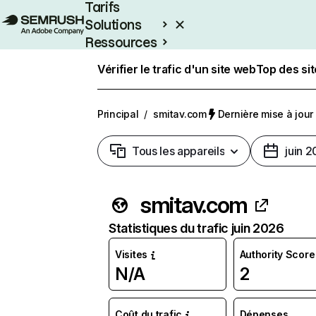
Tarifs
Solutions
Ressources
Entreprises
Vérifier le trafic d'un site web
Top des si
Principal
/
smitav.com
Dernière mise à jour :
Tous les appareils
juin 
smitav.com
Statistiques du trafic juin 2026
Visites
Authority Score
N/A
2
Coût du trafic
Dépenses