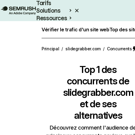
Tarifs
Solutions
Ressources
Entreprises
Vérifier le trafic d'un site web
Top des si
Principal
/
slidegrabber.com
/
Concurrents
Top 1 des
concurrents de
slidegrabber.com
et de ses
alternatives
Découvrez comment l'audience d