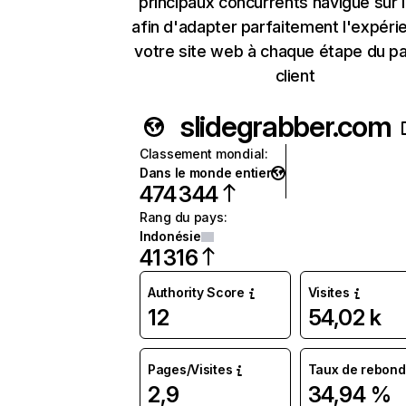
principaux concurrents navigue sur 
afin d'adapter parfaitement l'expéri
votre site web à chaque étape du p
client
slidegrabber.com
Classement mondial
:
Dans le monde entier
474 344
Rang du pays
:
Indonésie
41 316
Authority Score
Visites
12
54,02 k
Pages/Visites
Taux de rebond
2,9
34,94 %