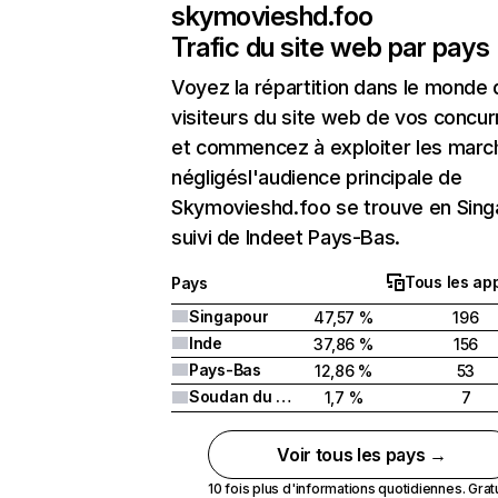
skymovieshd.foo
Trafic du site web par pays
Voyez la répartition dans le monde
visiteurs du site web de vos concur
et commencez à exploiter les marc
négligésl'audience principale de
Skymovieshd.foo se trouve en Sing
suivi de Indeet Pays-Bas.
Tous les app
Pays
Singapour
47,57 %
196
Inde
37,86 %
156
Pays-Bas
12,86 %
53
Soudan du Sud
1,7 %
7
Voir tous les pays →
10 fois plus d'informations quotidiennes. Gratui