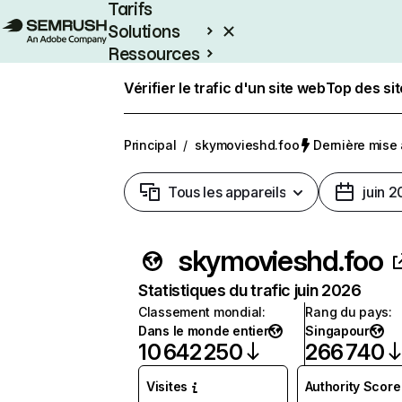
Tarifs
Solutions
Ressources
Entreprises
Vérifier le trafic d'un site web
Top des si
Principal
/
skymovieshd.foo
Dernière mise à
Tous les appareils
juin 
skymovieshd.foo
Statistiques du trafic juin 2026
Classement mondial
:
Rang du pays
:
Dans le monde entier
Singapour
10 642 250
266 740
Visites
Authority Score