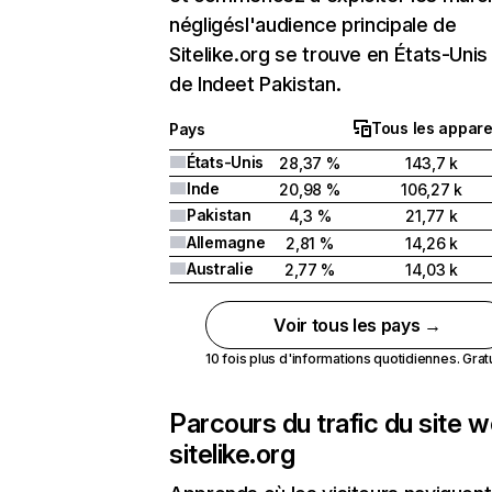
négligésl'audience principale de
Sitelike.org se trouve en États-Unis 
de Indeet Pakistan.
Tous les appare
Pays
États-Unis
28,37 %
143,7 k
Inde
20,98 %
106,27 k
Pakistan
4,3 %
21,77 k
Allemagne
2,81 %
14,26 k
Australie
2,77 %
14,03 k
Voir tous les pays →
10 fois plus d'informations quotidiennes. Gratui
Parcours du trafic du site 
sitelike.org