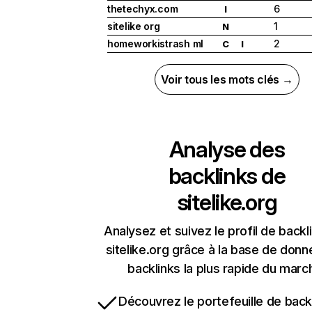
thetechyx.com
6
I
sitelike org
1
N
homeworkistrash ml
2
C
I
Voir tous les mots clés →
Analyse des
backlinks de
sitelike.org
Analysez et suivez le profil de backl
sitelike.org grâce à la base de don
backlinks la plus rapide du marc
Découvrez le portefeuille de backl