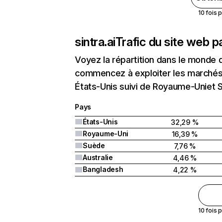
10 fois 
sintra.ai
Trafic du site web p
Voyez la répartition dans le monde 
commencez à exploiter les marchés n
États-Unis suivi de Royaume-Uniet 
Pays
États-Unis
32,29 %
Royaume-Uni
16,39 %
Suède
7,76 %
Australie
4,46 %
Bangladesh
4,22 %
10 fois 