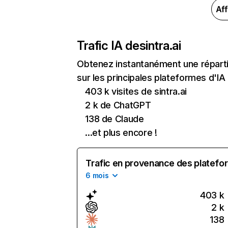
Aff
Trafic IA de
sintra.ai
Obtenez instantanément une répartit
sur les principales plateformes d'IA 
403 k visites de sintra.ai
2 k de ChatGPT
138 de Claude
...et plus encore !
Trafic en provenance des platefor
6 mois
403 k
2 k
138