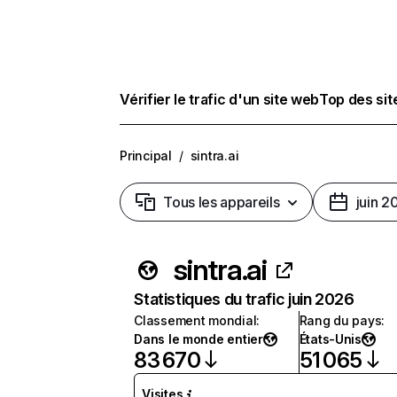
Vérifier le trafic d'un site web
Top des si
Principal
/
sintra.ai
Tous les appareils
juin 2
sintra.ai
Statistiques du trafic juin 2026
Classement mondial
:
Rang du pays
:
Dans le monde entier
États-Unis
83 670
51 065
Visites