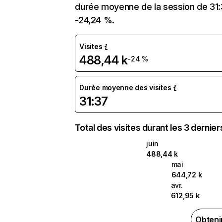
durée moyenne de la session de 31:37
-24,24 %.
Visites
488,44 k
-24 %
Durée moyenne des visites
31:37
Total des visites durant les 3 dernie
juin
488,44 k
mai
644,72 k
avr.
612,95 k
Obteni