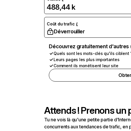
488,44 k
Coût du trafic
Déverrouiller
Découvrez gratuitement d'autres 
Quels sont les mots-clés qu'ils ciblent 
Leurs pages les plus importantes
Comment ils monétisent leur site
Obten
Attends ! Prenons un p
Tu ne vois là qu'une petite partie d'Int
concurrents aux tendances de trafic, en pa