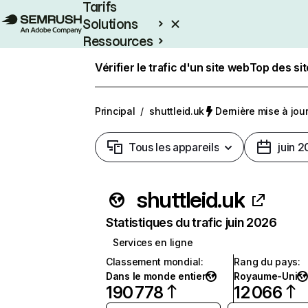
Tarifs
Solutions
Ressources
Entreprises
Vérifier le trafic d'un site web
Top des si
Principal
/
shuttleid.uk
Dernière mise à jour 
Tous les appareils
juin 
shuttleid.uk
Statistiques du trafic juin 2026
Services en ligne
Classement mondial
:
Rang du pays
:
Dans le monde entier
Royaume-Uni
190 778
12 066