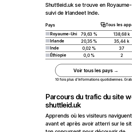
Shuttleid.uk se trouve en Royaume-
suivi de Irlandeet Inde.
Tous les app
Pays
Royaume-Uni
79,63 %
138,68 k
Irlande
20,35 %
35,44 k
Inde
0,02 %
37
Éthiopie
0,0 %
2
Voir tous les pays →
10 fois plus d'informations quotidiennes. Gratui
Parcours du trafic du site 
shuttleid.uk
Apprends où les visiteurs naviguent
avant et après avoir atterri sur le si
ton concurrent pour découvrir de