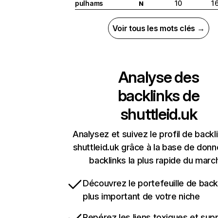
pulhams
10
1 
N
Voir tous les mots clés →
Analyse des
backlinks de
shuttleid.uk
Analysez et suivez le profil de backl
shuttleid.uk grâce à la base de don
backlinks la plus rapide du marc
Découvrez le portefeuille de backl
plus important de votre niche
Repérez les liens toxiques et sup