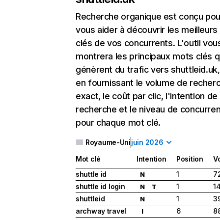
Recherche organique
est conçu pou
vous aider à découvrir les meilleur
clés de vos concurrents. L'outil vou
montrera les principaux mots clés q
génèrent du trafic vers shuttleid.uk,
en fournissant le volume de recher
exact, le coût par clic, l'intention de
recherche et le niveau de concurre
pour chaque mot clé.
Royaume-Uni
juin 2026
Mot clé
Intention
Position
V
shuttle id
1
7
N
shuttle id login
1
1
N
T
shuttleid
1
3
N
archway travel
6
8
I