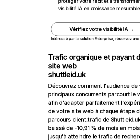
protéger votre récit et à transformer
visibilité IA en croissance mesurabl
Vérifiez votre visibilité IA →
Intéressé par la solution Enterprise,
réservez un
Trafic organique et payant 
site web
shuttleid.uk
Découvrez comment l'audience de 
principaux concurrents parcourt le
afin d'adapter parfaitement l'expér
de votre site web à chaque étape d
parcours client.trafic de Shuttleid.u
baissé de -10,91 % de mois en mois
jusqu'à atteindre le trafic de reche