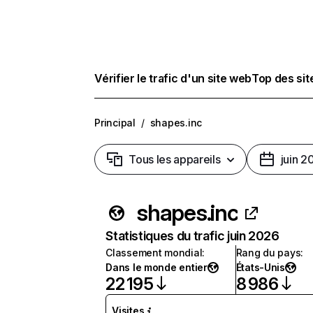
Vérifier le trafic d'un site web
Top des si
Principal
/
shapes.inc
Tous les appareils
juin 2
shapes.inc
Statistiques du trafic juin 2026
Classement mondial
:
Rang du pays
:
Dans le monde entier
États-Unis
22 195
8 986
Visites