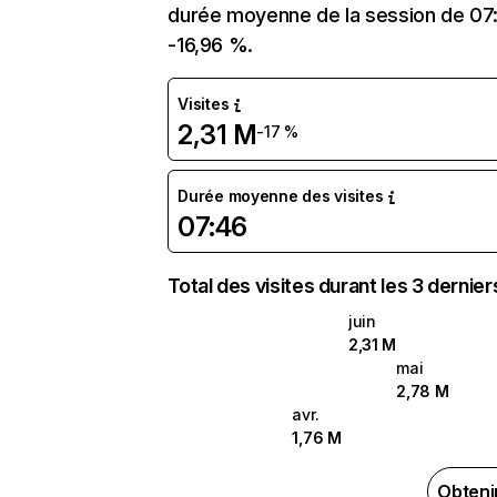
durée moyenne de la session de 07:4
-16,96 %.
Visites
2,31 M
-17 %
Durée moyenne des visites
07:46
Total des visites durant les 3 dernie
juin
2,31 M
mai
2,78 M
avr.
1,76 M
Obteni