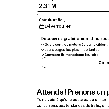
2,31 M
Coût du trafic
Déverrouiller
Découvrez gratuitement d'autres 
Quels sont les mots-clés qu'ils ciblent 
Leurs pages les plus importantes
Comment ils monétisent leur site
Obten
Attends ! Prenons un p
Tu ne vois là qu'une petite partie d'Int
concurrents aux tendances de trafic, en pa