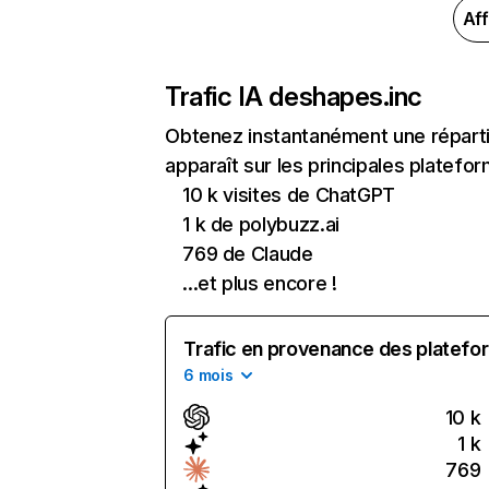
Aff
Trafic IA de
shapes.inc
Obtenez instantanément une réparti
apparaît sur les principales platefor
10 k visites de ChatGPT
1 k de polybuzz.ai
769 de Claude
...et plus encore !
Trafic en provenance des platefor
6 mois
10 k
1 k
769