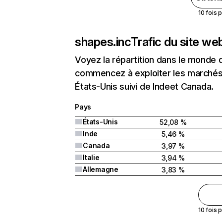
10 fois 
shapes.inc
Trafic du site we
Voyez la répartition dans le monde 
commencez à exploiter les marchés 
États-Unis suivi de Indeet Canada.
Pays
États-Unis
52,08 %
Inde
5,46 %
Canada
3,97 %
Italie
3,94 %
Allemagne
3,83 %
10 fois 