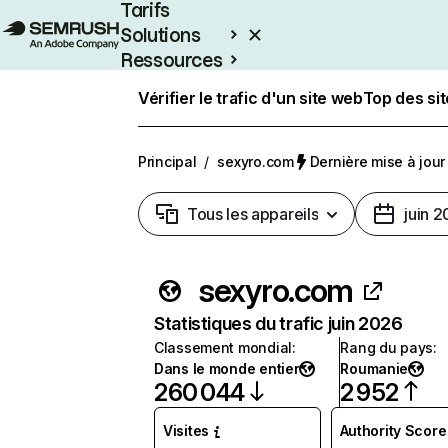
Tarifs
Solutions
Ressources
Entreprises
Vérifier le trafic d'un site web
Top des si
Principal
/
sexyro.com
Dernière mise à jour 
Tous les appareils
juin 
sexyro.com
Statistiques du trafic juin 2026
Classement mondial
:
Rang du pays
:
Dans le monde entier
Roumanie
260 044
2 952
Visites
Authority Score