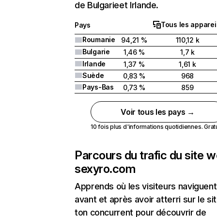
de Bulgarieet Irlande.
Tous les apparei
Pays
Roumanie
94,21 %
110,12 k
Bulgarie
1,46 %
1,7 k
Irlande
1,37 %
1,61 k
Suède
0,83 %
968
Pays-Bas
0,73 %
859
Voir tous les pays →
10 fois plus d'informations quotidiennes. Gratui
Parcours du trafic du site 
sexyro.com
Apprends où les visiteurs naviguent
avant et après avoir atterri sur le si
ton concurrent pour découvrir de