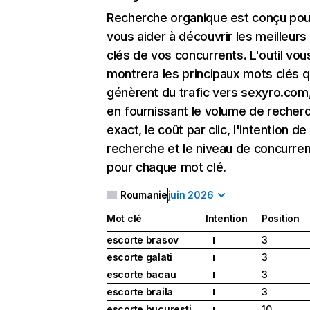
Recherche organique
est conçu pou
vous aider à découvrir les meilleur
clés de vos concurrents. L'outil vou
montrera les principaux mots clés q
génèrent du trafic vers sexyro.com,
en fournissant le volume de recher
exact, le coût par clic, l'intention de
recherche et le niveau de concurre
pour chaque mot clé.
Roumanie
juin 2026
Mot clé
Intention
Position
escorte brasov
3
I
escorte galati
3
I
escorte bacau
3
I
escorte braila
3
I
escorte bucuresti
10
I