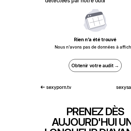
détectées par notre outil
Rien n’a été trouvé
Nous n'avons pas de données à affich
Obtenir votre audit →
sexyporn.tv
sexysa
PRENEZ DÈS
AUJOURD'HUI U