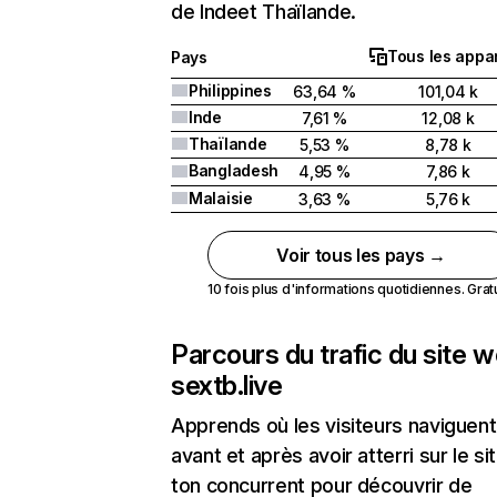
de Indeet Thaïlande.
Tous les appar
Pays
Philippines
63,64 %
101,04 k
Inde
7,61 %
12,08 k
Thaïlande
5,53 %
8,78 k
Bangladesh
4,95 %
7,86 k
Malaisie
3,63 %
5,76 k
Voir tous les pays →
10 fois plus d'informations quotidiennes. Gratui
Parcours du trafic du site 
sextb.live
Apprends où les visiteurs naviguent
avant et après avoir atterri sur le si
ton concurrent pour découvrir de