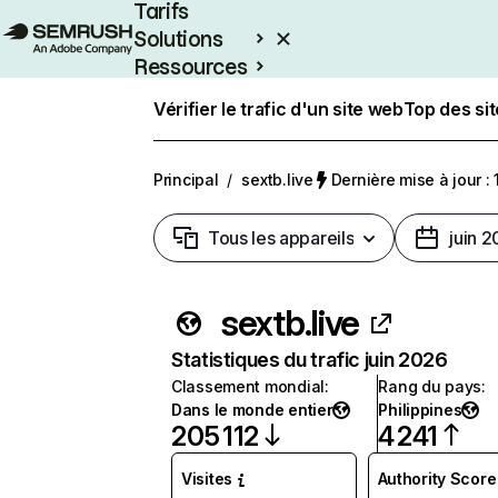
Tarifs
Solutions
Ressources
Entreprises
Vérifier le trafic d'un site web
Top des si
Principal
/
sextb.live
Dernière mise à jour : 
Tous les appareils
juin 
sextb.live
Statistiques du trafic juin 2026
Classement mondial
:
Rang du pays
:
Dans le monde entier
Philippines
205 112
4 241
Visites
Authority Score