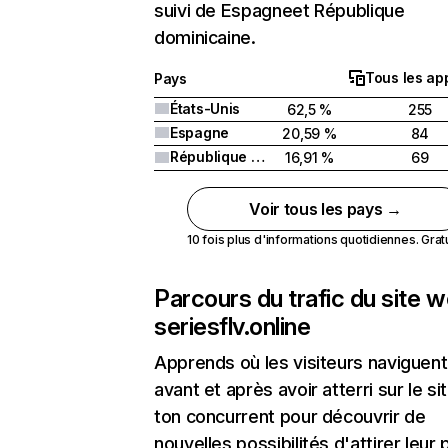
suivi de Espagneet République
dominicaine.
Tous les ap
Pays
États-Unis
62,5 %
255
Espagne
20,59 %
84
République dominicaine
16,91 %
69
Voir tous les pays →
10 fois plus d'informations quotidiennes. Gratui
Parcours du trafic du site 
seriesflv.online
Apprends où les visiteurs naviguent
avant et après avoir atterri sur le si
ton concurrent pour découvrir de
nouvelles possibilités d'attirer leur p