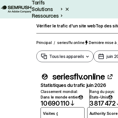
Tarifs
Solutions
Ressources
Entreprises
Vérifier le trafic d'un site web
Top des si
Principal
/
seriesflv.online
Dernière mise à j
Tous les appareils
juin 
seriesflv.online
Statistiques du trafic juin 2026
Classement mondial
:
Rang du pays
:
Dans le monde entier
États-Unis
10 690 110
3 817 472
Visites
Authority Score