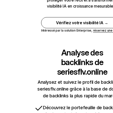
protéger votre récit et à transformer
visibilité IA en croissance mesurabl
Vérifiez votre visibilité IA →
Intéressé par la solution Enterprise,
réservez un
Analyse des
backlinks de
seriesflv.online
Analysez et suivez le profil de backl
seriesflv.online grâce à la base de 
de backlinks la plus rapide du mar
Découvrez le portefeuille de backl