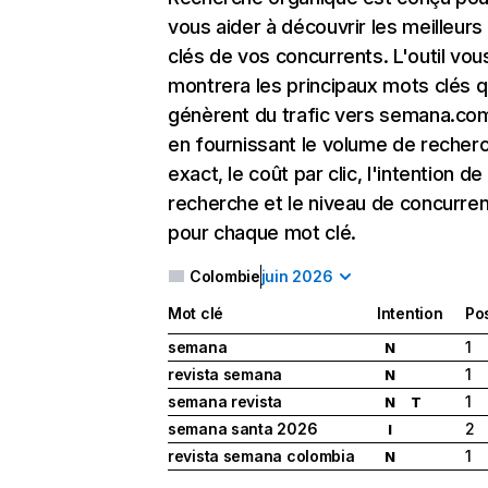
vous aider à découvrir les meilleur
clés de vos concurrents. L'outil vou
montrera les principaux mots clés q
génèrent du trafic vers semana.com
en fournissant le volume de recher
exact, le coût par clic, l'intention de
recherche et le niveau de concurre
pour chaque mot clé.
Colombie
juin 2026
Mot clé
Intention
Pos
semana
1
N
revista semana
1
N
semana revista
1
N
T
semana santa 2026
2
I
revista semana colombia
1
N