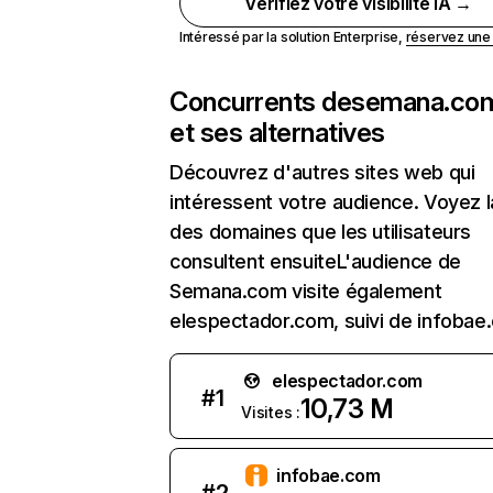
Vérifiez votre visibilité IA →
Intéressé par la solution Enterprise,
réservez un
Concurrents de
semana.co
et ses alternatives
Découvrez d'autres sites web qui
intéressent votre audience. Voyez la
des domaines que les utilisateurs
consultent ensuiteL'audience de
Semana.com visite également
elespectador.com, suivi de infobae
elespectador.com
#
1
10,73 M
Visites :
infobae.com