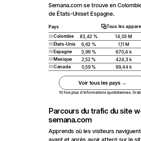
Semana.com se trouve en Colombie 
de États-Uniset Espagne.
Tous les appare
Pays
Colombie
83,42 %
14,03 M
États-Unis
6,62 %
1,11 M
Espagne
3,99 %
670,4 k
Mexique
2,52 %
424,3 k
Canada
0,59 %
99,44 k
Voir tous les pays →
10 fois plus d'informations quotidiennes. Gratui
Parcours du trafic du site 
semana.com
Apprends où les visiteurs naviguent
avant et après avoir atterri sur le si