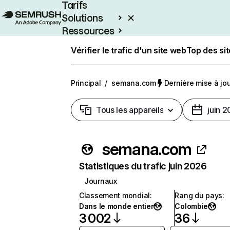
Tarifs
Solutions
Ressources
Entreprises
Vérifier le trafic d'un site web
Top des si
Principal
/
semana.com
Dernière mise à jour
Tous les appareils
juin 
semana.com
Statistiques du trafic juin 2026
Journaux
Classement mondial
:
Rang du pays
:
Dans le monde entier
Colombie
3 002
36