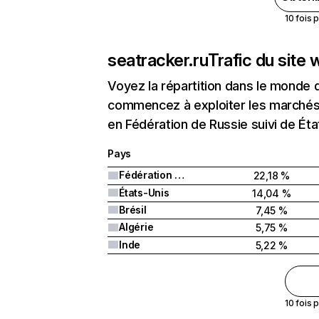
10 fois 
seatracker.ru
Trafic du site
Voyez la répartition dans le monde 
commencez à exploiter les marchés n
en Fédération de Russie suivi de Éta
Pays
Fédération de Russie
22,18 %
États-Unis
14,04 %
Brésil
7,45 %
Algérie
5,75 %
Inde
5,22 %
10 fois 