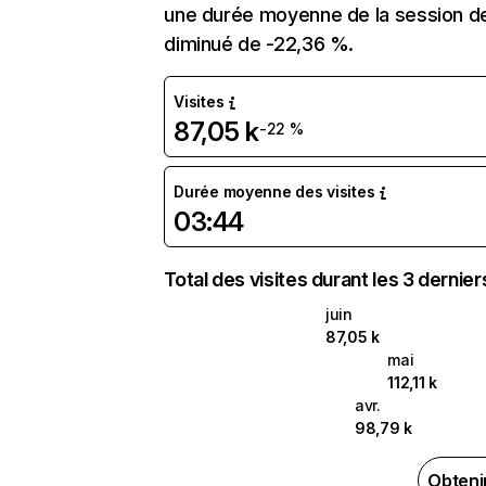
une durée moyenne de la session de 
diminué de -22,36 %.
Visites
87,05 k
-22 %
Durée moyenne des visites
03:44
Total des visites durant les 3 dernie
juin
87,05 k
mai
112,11 k
avr.
98,79 k
Obteni