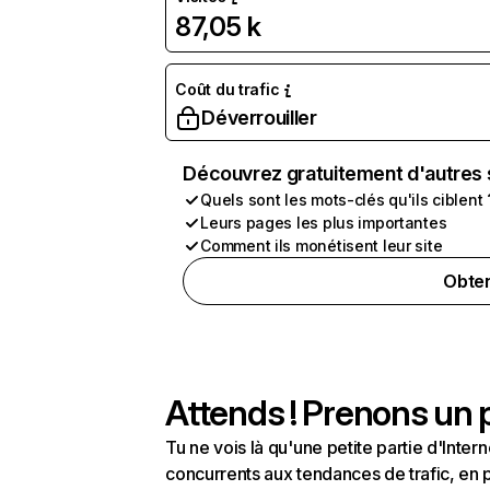
87,05 k
Coût du trafic
Déverrouiller
Découvrez gratuitement d'autres 
Quels sont les mots-clés qu'ils ciblent 
Leurs pages les plus importantes
Comment ils monétisent leur site
Obten
Attends ! Prenons un p
Tu ne vois là qu'une petite partie d'Int
concurrents aux tendances de trafic, en pa