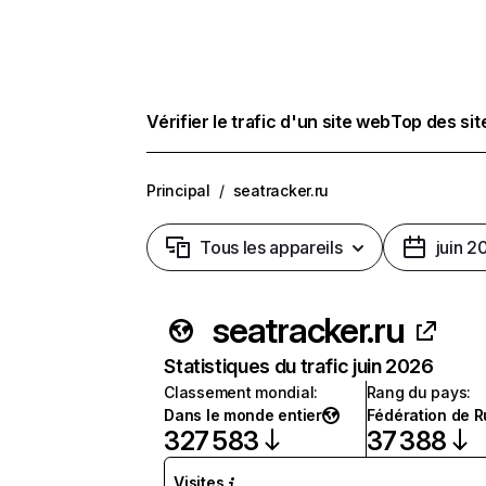
Vérifier le trafic d'un site web
Top des si
Principal
/
seatracker.ru
Tous les appareils
juin 2
seatracker.ru
Statistiques du trafic juin 2026
Classement mondial
:
Rang du pays
:
Dans le monde entier
Fédération de R
327 583
37 388
Visites