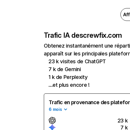
Aff
Trafic IA de
screwfix.com
Obtenez instantanément une réparti
apparaît sur les principales platefor
23 k visites de ChatGPT
7 k de Gemini
1 k de Perplexity
...et plus encore !
Trafic en provenance des platefor
6 mois
23 k
7 k