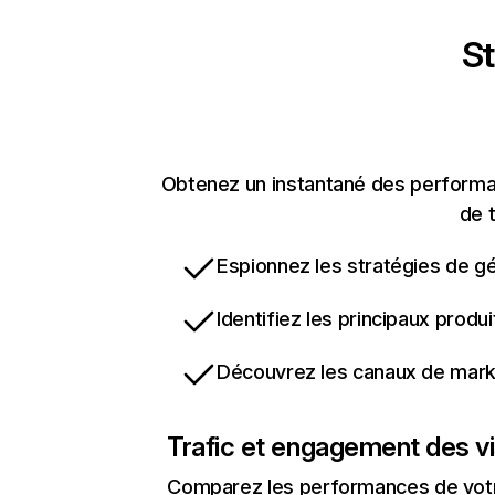
St
Obtenez un instantané des performan
de t
Espionnez les stratégies de gé
Identifiez les principaux produ
Découvrez les canaux de marke
Trafic et engagement des vi
Comparez les performances de votre