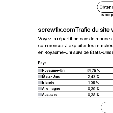
Obteni
10 fois 
screwfix.com
Trafic du site
Voyez la répartition dans le monde 
commencez à exploiter les marchés 
en Royaume-Uni suivi de États-Unise
Pays
Royaume-Uni
91,75 %
États-Unis
2,43 %
Irlande
1,09 %
Allemagne
0,39 %
Australie
0,38 %