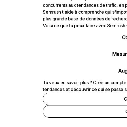
concurrents aux tendances de trafic, en pa
Semrush t'aide à comprendre qui s'impose
plus grande base de données de recherch
Voici ce que tu peux faire avec Semrush 
C
Mesure
Aug
Tu veux en savoir plus ? Crée un compte 
tendances et découvrir ce qui se passe s
C