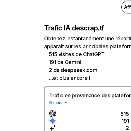
Aff
Trafic IA de
scrap.tf
Obtenez instantanément une répartit
apparaît sur les principales platefor
515 visites de ChatGPT
191 de Gemini
2 de deepseek.com
...et plus encore !
Trafic en provenance des platefor
6 mois
515
191
2