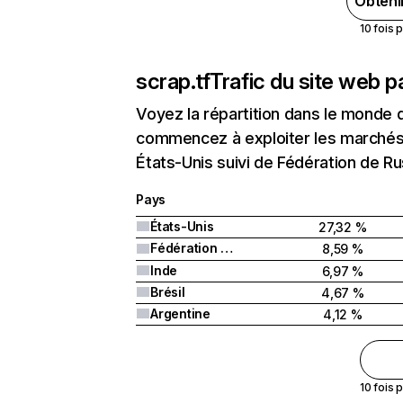
Obteni
10 fois 
scrap.tf
Trafic du site web p
Voyez la répartition dans le monde 
commencez à exploiter les marchés n
États-Unis suivi de Fédération de Ru
Pays
États-Unis
27,32 %
Fédération de Russie
8,59 %
Inde
6,97 %
Brésil
4,67 %
Argentine
4,12 %
10 fois 