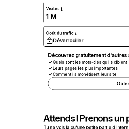
Visites
1 M
Coût du trafic
Déverrouiller
Découvrez gratuitement d'autres 
Quels sont les mots-clés qu'ils ciblent 
Leurs pages les plus importantes
Comment ils monétisent leur site
Obten
Attends ! Prenons un p
Tu ne vois là qu'une petite partie d'Int