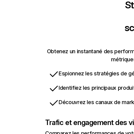
St
sc
Obtenez un instantané des perform
métriques
Espionnez les stratégies de gé
Identifiez les principaux produ
Découvrez les canaux de marke
Trafic et engagement des vi
Comparez les performances de votre