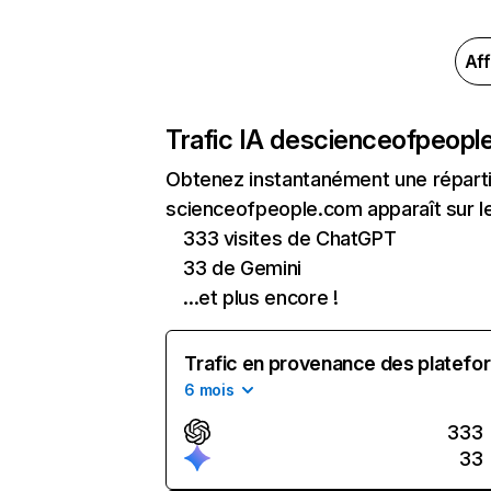
Aff
Trafic IA de
scienceofpeopl
Obtenez instantanément une réparti
scienceofpeople.com apparaît sur les
333 visites de ChatGPT
33 de Gemini
...et plus encore !
Trafic en provenance des platefor
6 mois
333
33