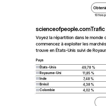
Obteni
10 fois 
scienceofpeople.com
Trafic
Voyez la répartition dans le monde 
commencez à exploiter les marchés 
trouve en États-Unis suivi de Royau
Pays
États-Unis
49,78 %
Royaume-Uni
11,85 %
Inde
7,48 %
Brésil
4,38 %
Colombie
4,02 %