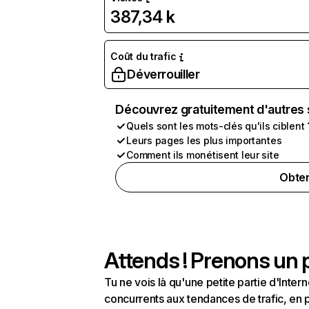
387,34 k
Coût du trafic
Déverrouiller
Découvrez gratuitement d'autres 
Quels sont les mots-clés qu'ils ciblent 
Leurs pages les plus importantes
Comment ils monétisent leur site
Obten
Attends ! Prenons un p
Tu ne vois là qu'une petite partie d'Int
concurrents aux tendances de trafic, en pa