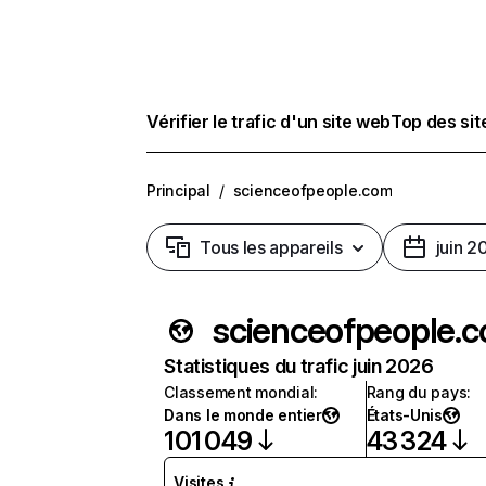
Vérifier le trafic d'un site web
Top des si
Principal
/
scienceofpeople.com
Tous les appareils
juin 2
scienceofpeople.
Statistiques du trafic juin 2026
Classement mondial
:
Rang du pays
:
Dans le monde entier
États-Unis
101 049
43 324
Visites