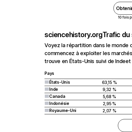
Obteni
10 fois 
sciencehistory.org
Trafic du
Voyez la répartition dans le monde 
commencez à exploiter les marchés 
trouve en États-Unis suivi de Indee
Pays
États-Unis
63,15 %
Inde
9,32 %
Canada
5,68 %
Indonésie
2,95 %
Royaume-Uni
2,07 %