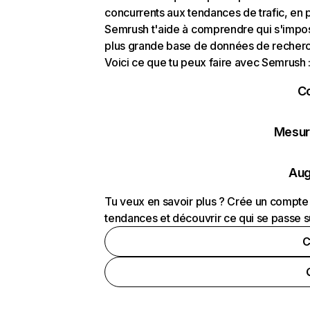
concurrents aux tendances de trafic, en pa
Semrush t'aide à comprendre qui s'impose
plus grande base de données de recherch
Voici ce que tu peux faire avec Semrush 
C
Mesure
Aug
Tu veux en savoir plus ? Crée un compte 
tendances et découvrir ce qui se passe s
C