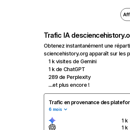
Aff
Trafic IA de
sciencehistory.
Obtenez instantanément une réparti
sciencehistory.org apparaît sur les p
1 k visites de Gemini
1 k de ChatGPT
289 de Perplexity
...et plus encore !
Trafic en provenance des platefor
6 mois
1 k
1 k