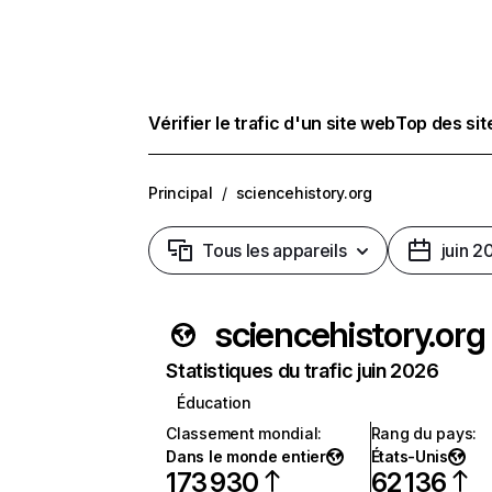
Vérifier le trafic d'un site web
Top des si
Principal
/
sciencehistory.org
Tous les appareils
juin 2
sciencehistory.org
Statistiques du trafic juin 2026
Éducation
Classement mondial
:
Rang du pays
:
Dans le monde entier
États-Unis
173 930
62 136