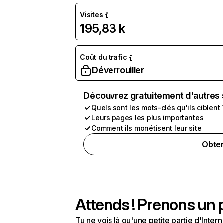
Visites
195,83 k
Coût du trafic
Déverrouiller
Découvrez gratuitement d'autres 
Quels sont les mots-clés qu'ils ciblent 
Leurs pages les plus importantes
Comment ils monétisent leur site
Obten
Attends ! Prenons un p
Tu ne vois là qu'une petite partie d'Int