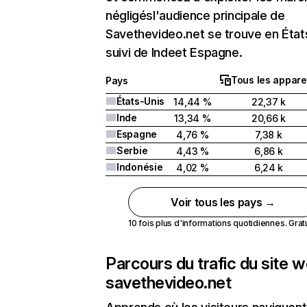
négligésl'audience principale de
Savethevideo.net se trouve en État
suivi de Indeet Espagne.
Tous les appare
Pays
États-Unis
14,44 %
22,37 k
Inde
13,34 %
20,66 k
Espagne
4,76 %
7,38 k
Serbie
4,43 %
6,86 k
Indonésie
4,02 %
6,24 k
Voir tous les pays →
10 fois plus d'informations quotidiennes. Gratui
Parcours du trafic du site 
savethevideo.net