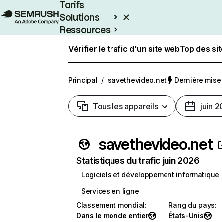
Tarifs
Solutions
Ressources
Entreprises
Vérifier le trafic d'un site web
Top des si
Principal
/
savethevideo.net
Dernière mise à
Tous les appareils
juin 
savethevideo.net
Statistiques du trafic juin 2026
Logiciels et développement informatique
Services en ligne
Classement mondial
:
Rang du pays
:
Dans le monde entier
États-Unis