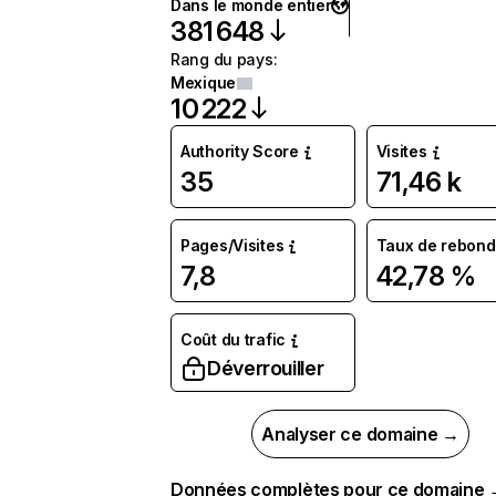
Dans le monde entier
381 648
Rang du pays
:
Mexique
10 222
Authority Score
Visites
35
71,46 k
Pages/Visites
Taux de rebond
7,8
42,78 %
Coût du trafic
Déverrouiller
Analyser ce domaine →
Données complètes pour ce domaine