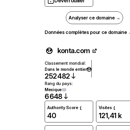
Déverrouiller
Analyser ce domaine →
Données complètes pour ce domaine
konta.com
Classement mondial
:
Dans le monde entier
252 482
Rang du pays
:
Mexique
6 648
Authority Score
Visites
40
121,41 k