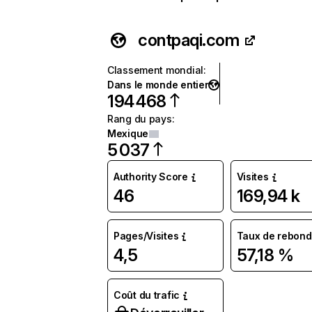
contpaqi.com
Classement mondial
:
Dans le monde entier
194 468
Rang du pays
:
Mexique
5 037
Authority Score
Visites
46
169,94 k
Pages/Visites
Taux de rebond
4,5
57,18 %
Coût du trafic