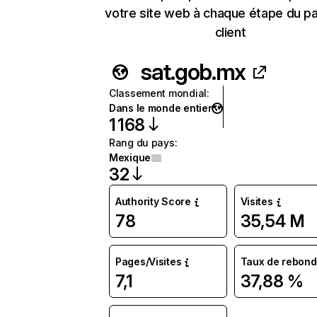
votre site web à chaque étape du p
client
sat.gob.mx
Classement mondial
:
Dans le monde entier
1 168
Rang du pays
:
Mexique
32
Authority Score
Visites
78
35,54 M
Pages/Visites
Taux de rebond
7,1
37,88 %