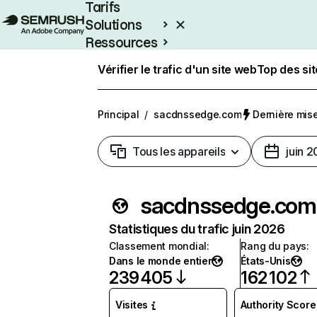
Tarifs
Solutions
Ressources
Entreprises
Vérifier le trafic d'un site web
Top des si
Principal
/
sacdnssedge.com
Dernière mise 
Tous les appareils
juin 
sacdnssedge.com
Statistiques du trafic juin 2026
Classement mondial
:
Rang du pays
:
Dans le monde entier
États-Unis
239 405
162 102
Visites
Authority Score