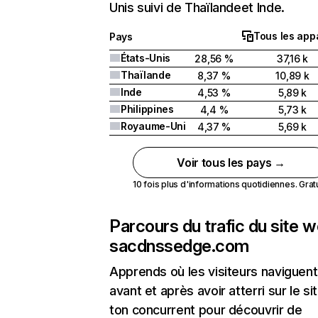
Unis suivi de Thaïlandeet Inde.
Tous les appa
Pays
États-Unis
28,56 %
37,16 k
Thaïlande
8,37 %
10,89 k
Inde
4,53 %
5,89 k
Philippines
4,4 %
5,73 k
Royaume-Uni
4,37 %
5,69 k
Voir tous les pays →
10 fois plus d'informations quotidiennes. Gratui
Parcours du trafic du site 
sacdnssedge.com
Apprends où les visiteurs naviguent
avant et après avoir atterri sur le si
ton concurrent pour découvrir de