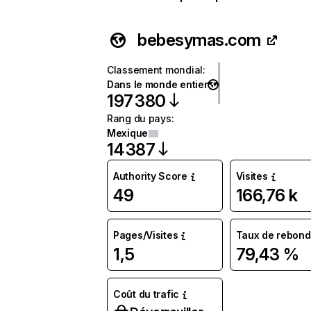
bebesymas.com
Classement mondial
:
Dans le monde entier
197 380
Rang du pays
:
Mexique
14 387
Authority Score
Visites
49
166,76 k
Pages/Visites
Taux de rebond
1,5
79,43 %
Coût du trafic