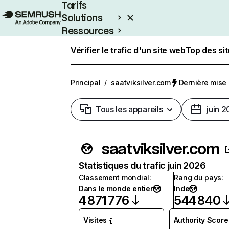
Tarifs
Solutions
Ressources
Entreprises
Vérifier le trafic d'un site web
Top des si
Principal
/
saatviksilver.com
Dernière mise à
Tous les appareils
juin 
saatviksilver.com
Statistiques du trafic juin 2026
Classement mondial
:
Rang du pays
:
Dans le monde entier
Inde
4 871 776
544 840
Visites
Authority Score