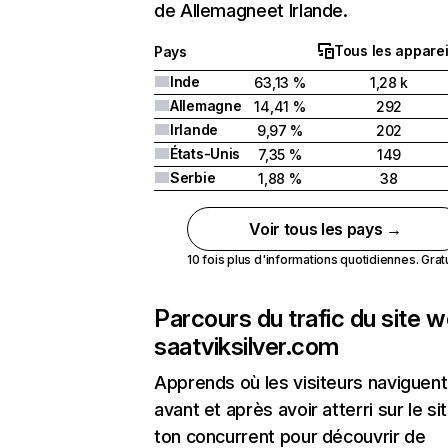
de Allemagneet Irlande.
Tous les apparei
Pays
Inde
63,13 %
1,28 k
Allemagne
14,41 %
292
Irlande
9,97 %
202
États-Unis
7,35 %
149
Serbie
1,88 %
38
Voir tous les pays →
10 fois plus d'informations quotidiennes. Gratui
Parcours du trafic du site 
saatviksilver.com
Apprends où les visiteurs naviguent
avant et après avoir atterri sur le si
ton concurrent pour découvrir de