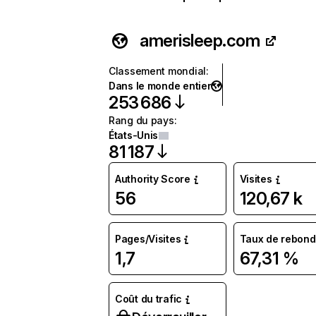
amerisleep.com
Classement mondial
:
Dans le monde entier
253 686
Rang du pays
:
États-Unis
81 187
Authority Score
Visites
56
120,67 k
Pages/Visites
Taux de rebond
1,7
67,31 %
Coût du trafic