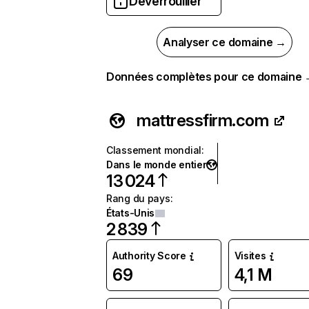
Déverrouiller
Analyser ce domaine →
Données complètes pour ce domaine
mattressfirm.com
Classement mondial
:
Dans le monde entier
13 024
Rang du pays
:
États-Unis
2 839
Authority Score
Visites
69
4,1 M