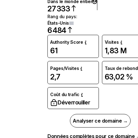
Dans le monde entier
27 333
Rang du pays
:
États-Unis
6 484
Authority Score
Visites
61
1,83 M
Pages/Visites
Taux de rebond
2,7
63,02 %
Coût du trafic
Déverrouiller
Analyser ce domaine →
Données complètes pour ce domaine