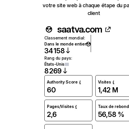
votre site web à chaque étape du p
client
saatva.com
Classement mondial
:
Dans le monde entier
34 158
Rang du pays
:
États-Unis
8 269
Authority Score
Visites
60
1,42 M
Pages/Visites
Taux de rebond
2,6
56,58 %