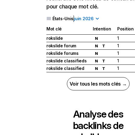
pour chaque mot clé.
États-Unis
juin 2026
Mot clé
Intention
Position
rokslide
1
N
rokslide forum
1
N
T
rokslide forums
1
N
rokslide classifieds
1
N
T
rokslide classified
1
N
T
Voir tous les mots clés →
Analyse des
backlinks de