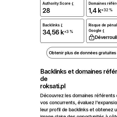
Authority Score
Domaines référ
28
1,4 k
+32 %
Backlinks
Risque de pénal
Google
34,56 k
+3 %
Déverrouil
Obtenir plus de données gratuite
Backlinks et domaines réfé
de
roksati.pl
Découvrez les domaines référents
vos concurrents, évaluez l'expansi
leur profil de backlinks et obtenez 
image claire des opportunités à côt