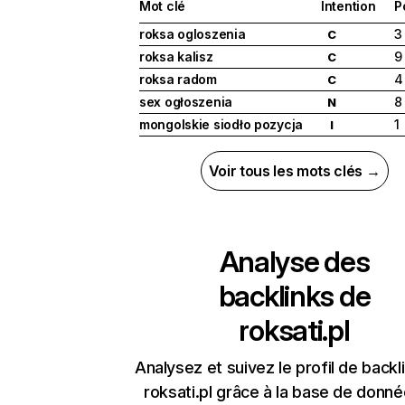
Mot clé
Intention
P
roksa ogloszenia
3
C
roksa kalisz
9
C
roksa radom
4
C
sex ogłoszenia
8
N
mongolskie siodło pozycja
1
I
Voir tous les mots clés →
Analyse des
backlinks de
roksati.pl
Analysez et suivez le profil de backl
roksati.pl grâce à la base de donn