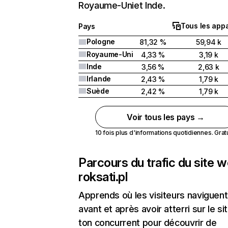
Royaume-Uniet Inde.
Tous les appa
Pays
Pologne
81,32 %
59,94 k
Royaume-Uni
4,33 %
3,19 k
Inde
3,56 %
2,63 k
Irlande
2,43 %
1,79 k
Suède
2,42 %
1,79 k
Voir tous les pays →
10 fois plus d'informations quotidiennes. Gratui
Parcours du trafic du site 
roksati.pl
Apprends où les visiteurs naviguent
avant et après avoir atterri sur le si
ton concurrent pour découvrir de