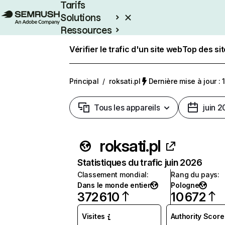
Tarifs
Solutions
Ressources
Entreprises
Vérifier le trafic d'un site web
Top des si
Principal
/
roksati.pl
Dernière mise à jour : 1
Tous les appareils
juin 
roksati.pl
Statistiques du trafic juin 2026
Classement mondial
:
Rang du pays
:
Dans le monde entier
Pologne
372 610
10 672
Visites
Authority Score