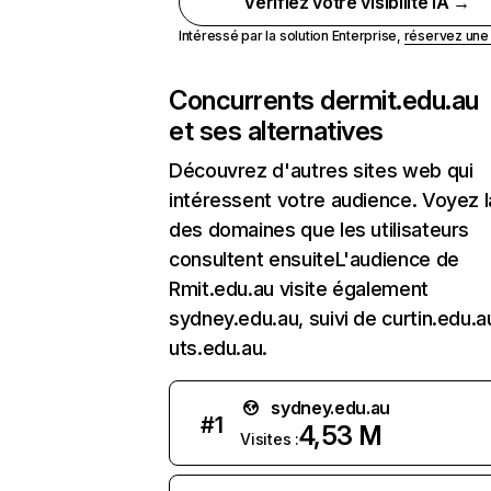
Vérifiez votre visibilité IA →
Intéressé par la solution Enterprise,
réservez un
Concurrents de
rmit.edu.au
et ses alternatives
Découvrez d'autres sites web qui
intéressent votre audience. Voyez la
des domaines que les utilisateurs
consultent ensuiteL'audience de
Rmit.edu.au visite également
sydney.edu.au, suivi de curtin.edu.a
uts.edu.au.
sydney.edu.au
#
1
4,53 M
Visites :