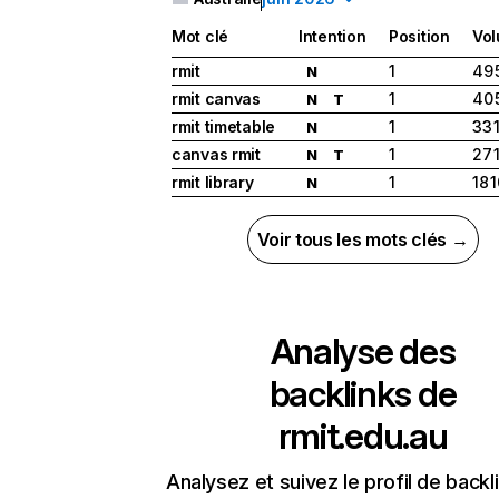
Mot clé
Intention
Position
Vo
rmit
1
49 
N
rmit canvas
1
40 
N
T
rmit timetable
1
33 
N
canvas rmit
1
27 
N
T
rmit library
1
18 
N
Voir tous les mots clés →
Analyse des
backlinks de
rmit.edu.au
Analysez et suivez le profil de backl