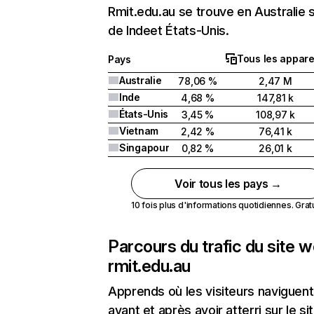
Rmit.edu.au se trouve en Australie s
de Indeet États-Unis.
Tous les appare
Pays
Australie
78,06 %
2,47 M
Inde
4,68 %
147,81 k
États-Unis
3,45 %
108,97 k
Vietnam
2,42 %
76,41 k
Singapour
0,82 %
26,01 k
Voir tous les pays →
10 fois plus d'informations quotidiennes. Gratui
Parcours du trafic du site 
rmit.edu.au
Apprends où les visiteurs naviguent
avant et après avoir atterri sur le si