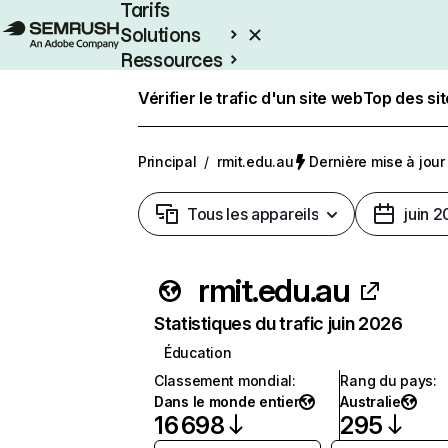
Tarifs
Solutions
Ressources
Entreprises
Vérifier le trafic d'un site web
Top des si
Principal
/
rmit.edu.au
Dernière mise à jour 
Tous les appareils
juin 
rmit.edu.au
Statistiques du trafic juin 2026
Éducation
Classement mondial
:
Rang du pays
:
Dans le monde entier
Australie
16 698
295