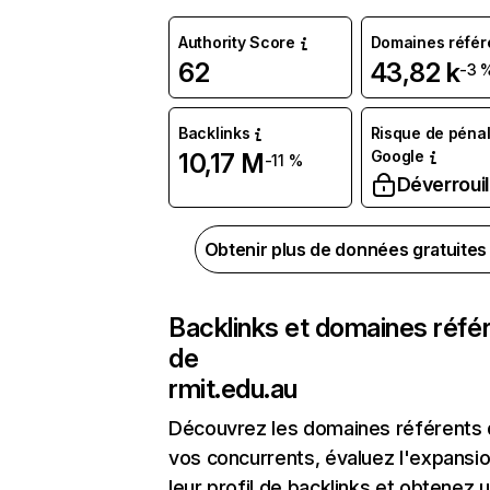
Authority Score
Domaines référ
62
43,82 k
-3 
Backlinks
Risque de pénal
Google
10,17 M
-11 %
Déverrouil
Obtenir plus de données gratuite
Backlinks et domaines réfé
de
rmit.edu.au
Découvrez les domaines référents
vos concurrents, évaluez l'expansi
leur profil de backlinks et obtenez 