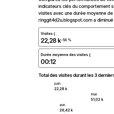
indicateurs clés du comportement sur
visites avec une durée moyenne de l
ringgit4d2u.blogspot.com a diminué
Visites
22,28 k
-56 %
Durée moyenne des visites
00:12
Total des visites durant les 3 dernie
juin
22,28 k
mai
51,02 k
avr.
26,42 k