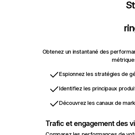
St
ri
Obtenez un instantané des performanc
métriques
Espionnez les stratégies de gé
Identifiez les principaux produ
Découvrez les canaux de marke
Trafic et engagement des vi
Comparez les performances de votre