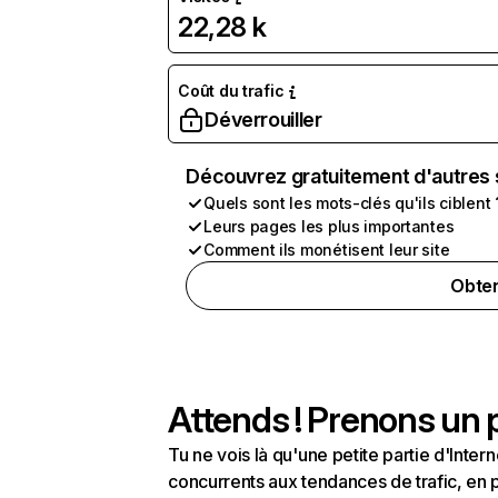
22,28 k
Coût du trafic
Déverrouiller
Découvrez gratuitement d'autres 
Quels sont les mots-clés qu'ils ciblent 
Leurs pages les plus importantes
Comment ils monétisent leur site
Obten
Attends ! Prenons un p
Tu ne vois là qu'une petite partie d'Int
concurrents aux tendances de trafic, en pa