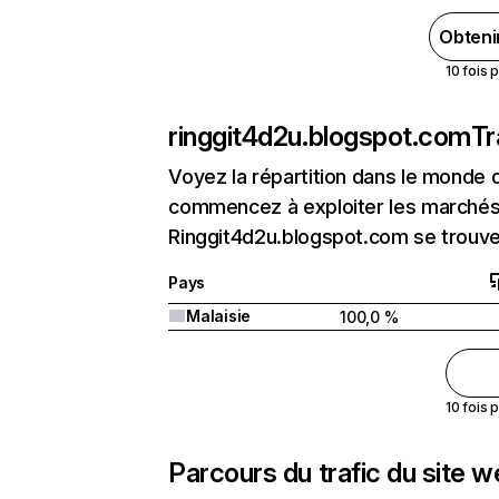
Obteni
10 fois 
ringgit4d2u.blogspot.com
Tr
Voyez la répartition dans le monde 
commencez à exploiter les marchés 
Ringgit4d2u.blogspot.com se trouve 
Pays
Malaisie
100,0 %
10 fois 
Parcours du trafic du site 