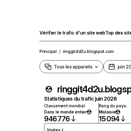
Vérifier le trafic d'un site web
Top des si
Principal
/
ringgit4d2u.blogspot.com
Tous les appareils
juin 2
ringgit4d2u.blogs
Statistiques du trafic juin 2026
Classement mondial
:
Rang du pays
:
Dans le monde entier
Malaisie
946 776
15 094
Visites