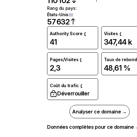
110 102
Rang du pays
:
États-Unis
57 632
Authority Score
Visites
41
347,44 k
Pages/Visites
Taux de rebond
2,3
48,61 %
Coût du trafic
Déverrouiller
Analyser ce domaine →
Données complètes pour ce domaine