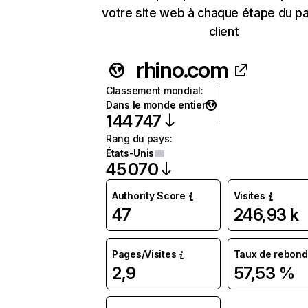
votre site web à chaque étape du p
client
rhino.com
Classement mondial
:
Dans le monde entier
144 747
Rang du pays
:
États-Unis
45 070
Authority Score
Visites
47
246,93 k
Pages/Visites
Taux de rebond
2,9
57,53 %