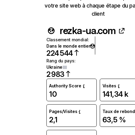
votre site web à chaque étape du p
client
rezka-ua.com
Classement mondial
:
Dans le monde entier
224 544
Rang du pays
:
Ukraine
2 983
Authority Score
Visites
10
141,34 k
Pages/Visites
Taux de rebond
2,1
63,5 %