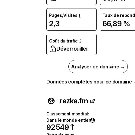
Pages/Visites
Taux de rebond
2,3
66,89 %
Coût du trafic
Déverrouiller
Analyser ce domaine →
Données complètes pour ce domaine
rezka.fm
Classement mondial
:
Dans le monde entier
92 549
Rang du pays
: