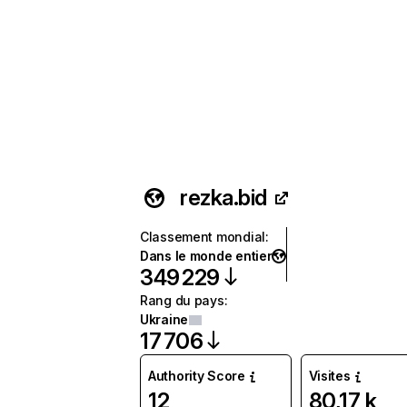
rezka.bid
Classement mondial
:
Dans le monde entier
349 229
Rang du pays
:
Ukraine
17 706
Authority Score
Visites
12
80,17 k