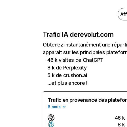
Aff
Trafic IA de
revolut.com
Obtenez instantanément une réparti
apparaît sur les principales platefor
46 k visites de ChatGPT
8 k de Perplexity
5 k de crushon.ai
...et plus encore !
Trafic en provenance des platefor
6 mois
46 k
8 k