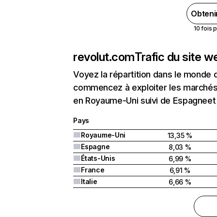
Obteni
10 fois 
revolut.com
Trafic du site w
Voyez la répartition dans le monde 
commencez à exploiter les marchés 
en Royaume-Uni suivi de Espagneet 
Pays
Royaume-Uni
13,35 %
Espagne
8,03 %
États-Unis
6,99 %
France
6,91 %
Italie
6,66 %