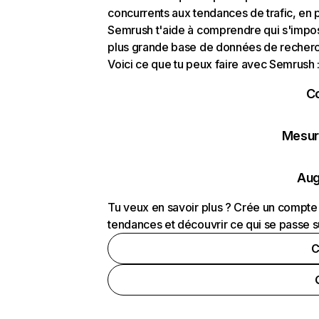
concurrents aux tendances de trafic, en pa
Semrush t'aide à comprendre qui s'impose
plus grande base de données de recherch
Voici ce que tu peux faire avec Semrush 
C
Mesure
Aug
Tu veux en savoir plus ? Crée un compte 
tendances et découvrir ce qui se passe s
C