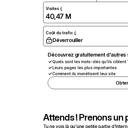
Visites
40,47 M
Coût du trafic
Déverrouiller
Découvrez gratuitement d'autres 
Quels sont les mots-clés qu'ils ciblent 
Leurs pages les plus importantes
Comment ils monétisent leur site
Obten
Attends ! Prenons un p
Tu ne vois là qu'une petite partie d'Int