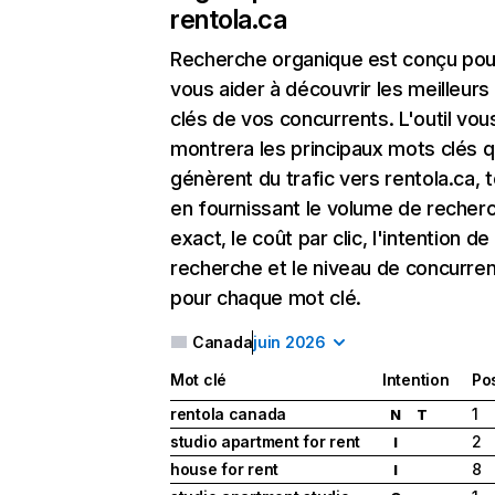
rentola.ca
Recherche organique
est conçu pou
vous aider à découvrir les meilleur
clés de vos concurrents. L'outil vou
montrera les principaux mots clés q
génèrent du trafic vers rentola.ca, 
en fournissant le volume de recher
exact, le coût par clic, l'intention de
recherche et le niveau de concurre
pour chaque mot clé.
Canada
juin 2026
Mot clé
Intention
Pos
rentola canada
1
N
T
studio apartment for rent
2
I
house for rent
8
I