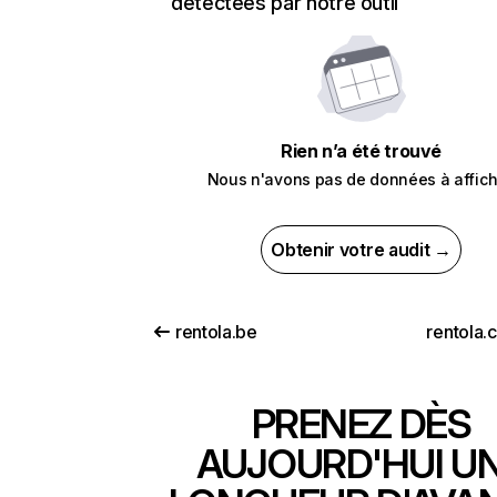
détectées par notre outil
Rien n’a été trouvé
Nous n'avons pas de données à affich
Obtenir votre audit →
rentola.be
rentola.
PRENEZ DÈS
AUJOURD'HUI U