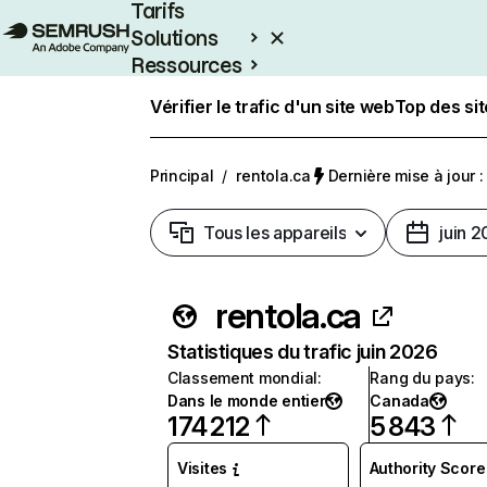
Tarifs
Solutions
Ressources
Entreprises
Vérifier le trafic d'un site web
Top des si
Principal
/
rentola.ca
Dernière mise à jour : 
Tous les appareils
juin 
rentola.ca
Statistiques du trafic juin 2026
Classement mondial
:
Rang du pays
:
Dans le monde entier
Canada
174 212
5 843
Visites
Authority Score