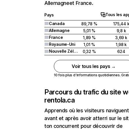
Allemagneet France.
Tous les ap
Pays
Canada
89,78 %
175,44 
Allemagne
5,01 %
9,8 k
France
1,89 %
3,69 k
Royaume-Uni
1,01 %
1,98 k
Nouvelle Zélande
0,32 %
624
Voir tous les pays →
10 fois plus d'informations quotidiennes. Gratui
Parcours du trafic du site 
rentola.ca
Apprends où les visiteurs naviguent
avant et après avoir atterri sur le si
ton concurrent pour découvrir de