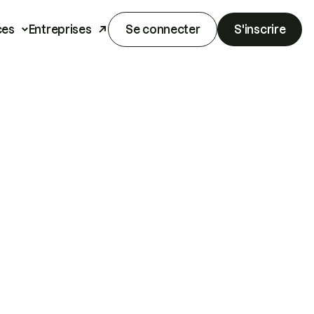
ces
Entreprises
Se connecter
S'inscrire