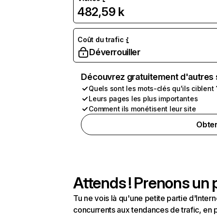
482,59 k
Coût du trafic
Déverrouiller
Découvrez gratuitement d'autres 
Quels sont les mots-clés qu'ils ciblent 
Leurs pages les plus importantes
Comment ils monétisent leur site
Obten
Attends ! Prenons un p
Tu ne vois là qu'une petite partie d'Int
concurrents aux tendances de trafic, en pa