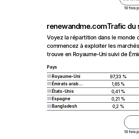
10 fois 
renewandme.com
Trafic du
Voyez la répartition dans le monde 
commencez à exploiter les marchés
trouve en Royaume-Uni suivi de Émir
Pays
Royaume-Uni
97,33 %
Émirats arabes unis
1,65 %
États-Unis
0,41 %
Espagne
0,21 %
Bangladesh
0,2 %
10 fois 