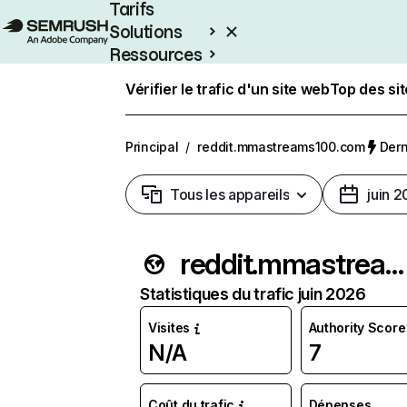
Tarifs
Solutions
Ressources
Entreprises
Vérifier le trafic d'un site web
Top des si
Principal
/
reddit.mmastreams100.com
Dern
Tous les appareils
juin 
reddit.mmastreams100.com
Statistiques du trafic juin 2026
Visites
Authority Score
N/A
7
Coût du trafic
Dépenses