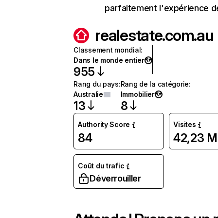
parfaitement l'expérience d
realestate.com.au
Classement mondial
:
Dans le monde entier
955
Rang du pays
:
Rang de la catégorie
:
Australie
Immobilier
13
8
Authority Score
Visites
84
42,23 M
Coût du trafic
Déverrouiller