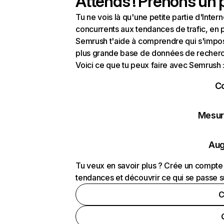
Attends ! Prenons un p
Tu ne vois là qu'une petite partie d'Int
concurrents aux tendances de trafic, en pa
Semrush t'aide à comprendre qui s'impose
plus grande base de données de recherch
Voici ce que tu peux faire avec Semrush 
C
Mesure
Aug
Tu veux en savoir plus ? Crée un compte 
tendances et découvrir ce qui se passe s
C