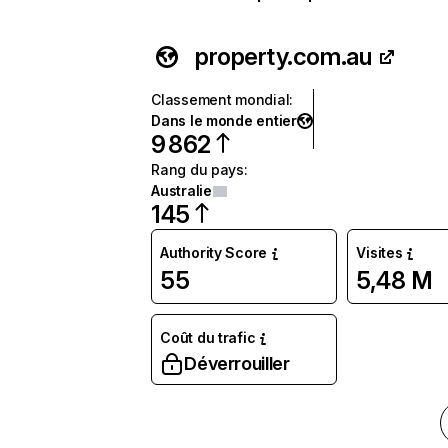
property.com.au
Classement mondial
:
Dans le monde entier
9 862
Rang du pays
:
Australie
145
Authority Score
Visites
55
5,48 M
Coût du trafic
Déverrouiller