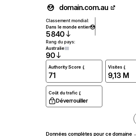
domain.com.au
Classement mondial
:
Dans le monde entier
5 840
Rang du pays
:
Australie
90
Authority Score
Visites
71
9,13 M
Coût du trafic
Déverrouiller
Données complètes pour ce domaine 