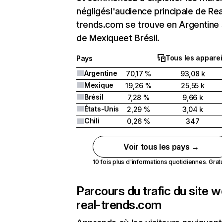
négligésl'audience principale de Rea
trends.com se trouve en Argentine 
de Mexiqueet Brésil.
Tous les apparei
Pays
Argentine
70,17 %
93,08 k
Mexique
19,26 %
25,55 k
Brésil
7,28 %
9,66 k
États-Unis
2,29 %
3,04 k
Chili
0,26 %
347
Voir tous les pays →
10 fois plus d'informations quotidiennes. Gratui
Parcours du trafic du site 
real-trends.com