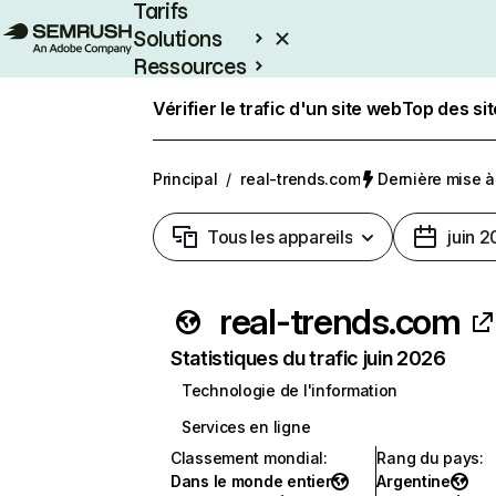
Tarifs
Solutions
Ressources
Entreprises
Vérifier le trafic d'un site web
Top des si
Principal
/
real-trends.com
Dernière mise à 
Tous les appareils
juin 
real-trends.com
Statistiques du trafic juin 2026
Technologie de l'information
Services en ligne
Classement mondial
:
Rang du pays
:
Dans le monde entier
Argentine