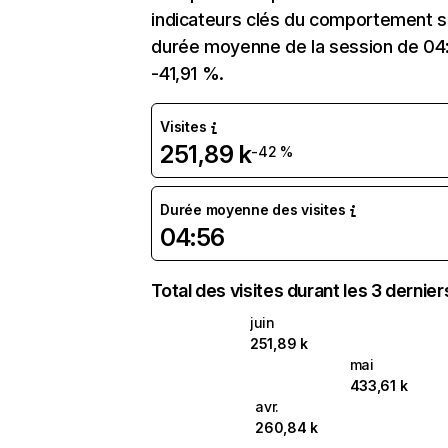
indicateurs clés du comportement sur 
durée moyenne de la session de 04:5
-41,91 %.
Visites
251,89 k
-42 %
Durée moyenne des visites
04:56
Total des visites durant les 3 dernie
juin
251,89 k
mai
433,61 k
avr.
260,84 k