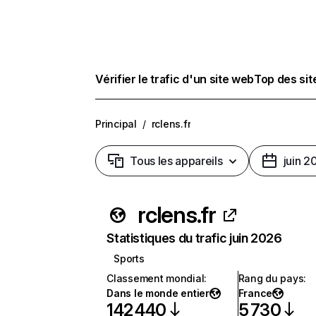
Vérifier le trafic d'un site web
Top des si
Principal
/
rclens.fr
Tous les appareils
juin 2
rclens.fr
Statistiques du trafic juin 2026
Sports
Classement mondial
:
Rang du pays
:
Dans le monde entier
France
142 440
5 730