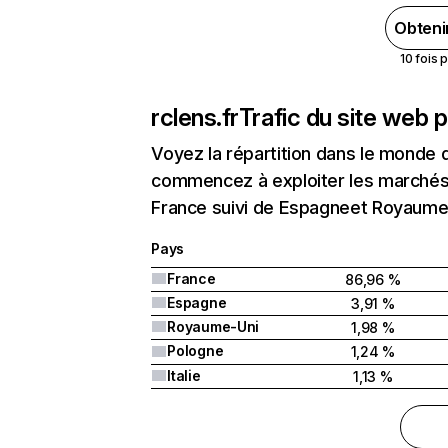
Obteni
10 fois 
rclens.fr
Trafic du site web 
Voyez la répartition dans le monde 
commencez à exploiter les marchés n
France suivi de Espagneet Royaume
Pays
France
86,96 %
Espagne
3,91 %
Royaume-Uni
1,98 %
Pologne
1,24 %
Italie
1,13 %