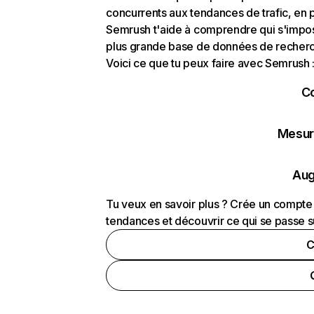
concurrents aux tendances de trafic, en pa
Semrush t'aide à comprendre qui s'impose
plus grande base de données de recherch
Voici ce que tu peux faire avec Semrush 
C
Mesure
Aug
Tu veux en savoir plus ? Crée un compte 
tendances et découvrir ce qui se passe s
C