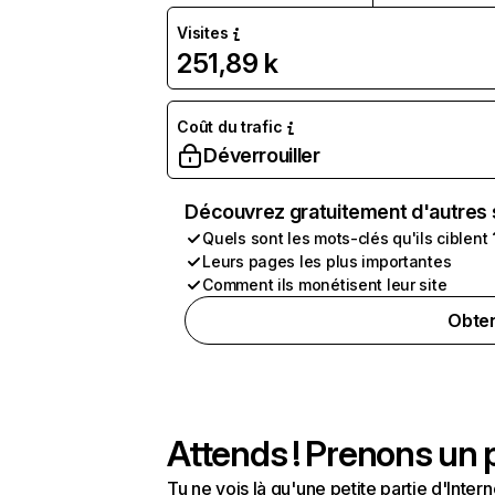
Visites
251,89 k
Coût du trafic
Déverrouiller
Découvrez gratuitement d'autres 
Quels sont les mots-clés qu'ils ciblent 
Leurs pages les plus importantes
Comment ils monétisent leur site
Obten
Attends ! Prenons un p
Tu ne vois là qu'une petite partie d'Int