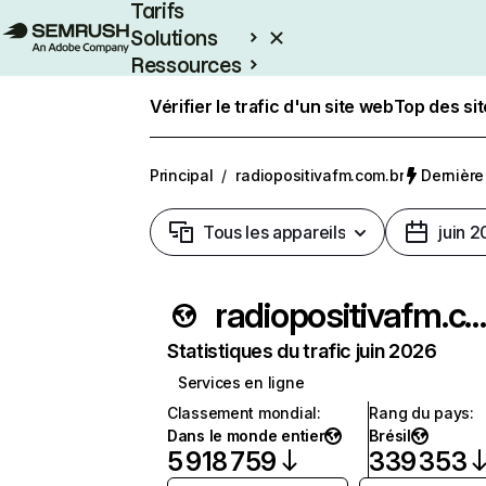
Tarifs
Solutions
Ressources
Entreprises
Vérifier le trafic d'un site web
Top des si
Principal
/
radiopositivafm.com.br
Dernière 
Tous les appareils
juin 
radiopositivafm.com.
Statistiques du trafic juin 2026
Services en ligne
Classement mondial
:
Rang du pays
:
Dans le monde entier
Brésil
5 918 759
339 353