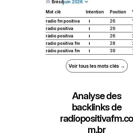
Brésil
juin 2026
Mot clé
Intention
Position
radio fm positiva
26
I
radio positiva
29
I
rádio positiva
26
I
radio positiva fm
28
I
rádio positiva fm
39
I
Voir tous les mots clés →
Analyse des
backlinks de
radiopositivafm.c
m.br