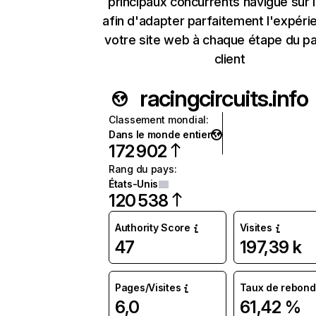
principaux concurrents navigue sur 
afin d'adapter parfaitement l'expéri
votre site web à chaque étape du p
client
racingcircuits.info
Classement mondial
:
Dans le monde entier
172 902
Rang du pays
:
États-Unis
120 538
Authority Score
Visites
47
197,39 k
Pages/Visites
Taux de rebond
6,0
61,42 %