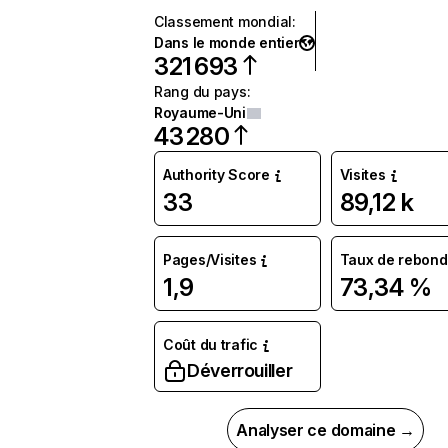
Classement mondial
:
Dans le monde entier
321 693
Rang du pays
:
Royaume-Uni
43 280
Authority Score
Visites
33
89,12 k
Pages/Visites
Taux de rebond
1,9
73,34 %
Coût du trafic
Déverrouiller
Analyser ce domaine →