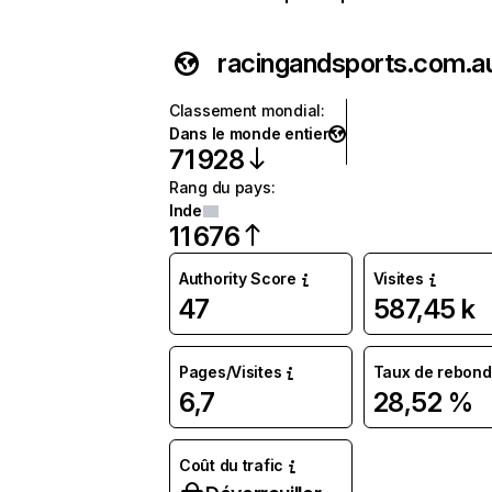
racingandsports.com.a
Classement mondial
:
Dans le monde entier
71 928
Rang du pays
:
Inde
11 676
Authority Score
Visites
47
587,45 k
Pages/Visites
Taux de rebond
6,7
28,52 %
Coût du trafic