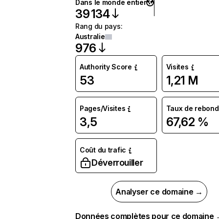
Dans le monde entier
39 134
Rang du pays
:
Australie
976
Authority Score
Visites
53
1,21 M
Pages/Visites
Taux de rebond
3,5
67,62 %
Coût du trafic
Déverrouiller
Analyser ce domaine →
Données complètes pour ce domaine