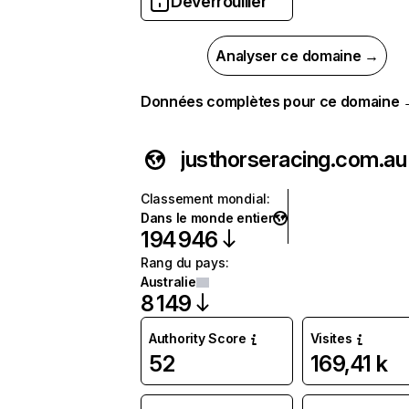
Déverrouiller
Analyser ce domaine →
Données complètes pour ce domaine
justhorseracing.com.au
Classement mondial
:
Dans le monde entier
194 946
Rang du pays
:
Australie
8 149
Authority Score
Visites
52
169,41 k