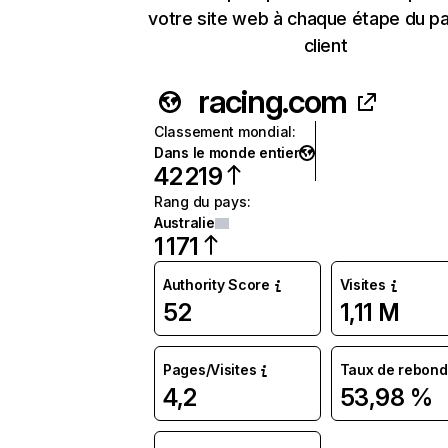
votre site web à chaque étape du p
client
racing.com
Classement mondial
:
Dans le monde entier
42 219
Rang du pays
:
Australie
1 171
Authority Score
Visites
52
1,11 M
Pages/Visites
Taux de rebond
4,2
53,98 %