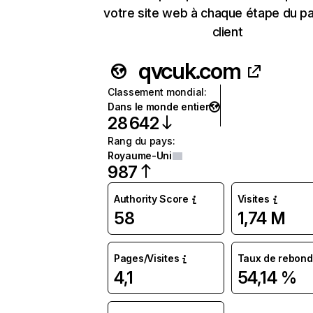
votre site web à chaque étape du p
client
qvcuk.com
Classement mondial
:
Dans le monde entier
28 642
Rang du pays
:
Royaume-Uni
987
Authority Score
Visites
58
1,74 M
Pages/Visites
Taux de rebond
4,1
54,14 %