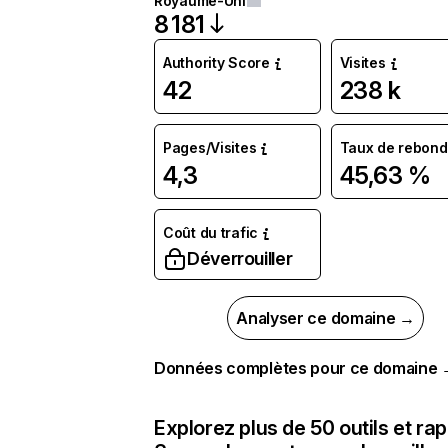
Royaume-Uni
8 181
Authority Score
Visites
42
238 k
Pages/Visites
Taux de rebond
4,3
45,63 %
Coût du trafic
Déverrouiller
Analyser ce domaine →
Données complètes pour ce domaine
Explorez plus de 50 outils et ra