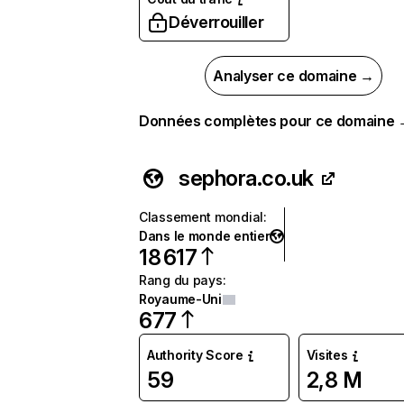
Déverrouiller
Analyser ce domaine →
Données complètes pour ce domaine
sephora.co.uk
Classement mondial
:
Dans le monde entier
18 617
Rang du pays
:
Royaume-Uni
677
Authority Score
Visites
59
2,8 M