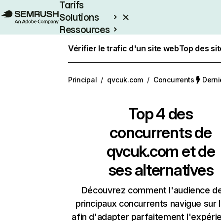
Tarifs
Solutions
Ressources
Entreprises
Vérifier le trafic d'un site web
Top des si
Principal
/
qvcuk.com
/
Concurrents
Derni
Top 4 des
concurrents de
qvcuk.com et de
ses alternatives
Découvrez comment l'audience d
principaux concurrents navigue sur 
afin d'adapter parfaitement l'expéri