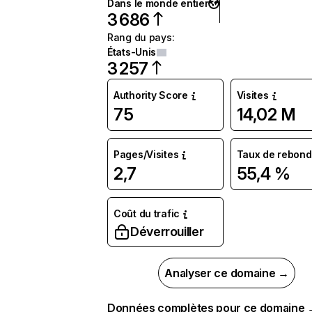
Dans le monde entier
3 686
Rang du pays
:
États-Unis
3 257
Authority Score
Visites
75
14,02 M
Pages/Visites
Taux de rebond
2,7
55,4 %
Coût du trafic
Déverrouiller
Analyser ce domaine →
Données complètes pour ce domaine