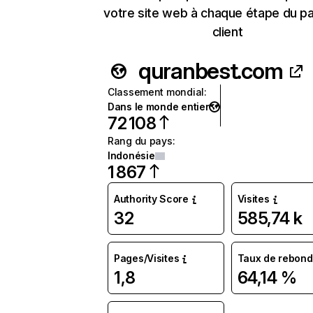
votre site web à chaque étape du p
client
quranbest.com
Classement mondial
:
Dans le monde entier
72 108
Rang du pays
:
Indonésie
1 867
Authority Score
Visites
32
585,74 k
Pages/Visites
Taux de rebond
1,8
64,14 %