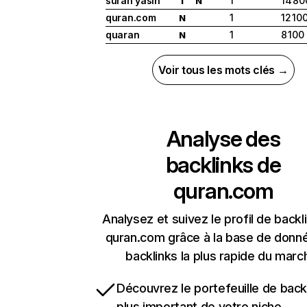
surah yasin
1
14 80
I
N
quran.com
1
12 10
N
quaran
1
8 100
N
Voir tous les mots clés →
Analyse des
backlinks de
quran.com
Analysez et suivez le profil de backl
quran.com grâce à la base de donn
backlinks la plus rapide du marc
Découvrez le portefeuille de backl
plus important de votre niche