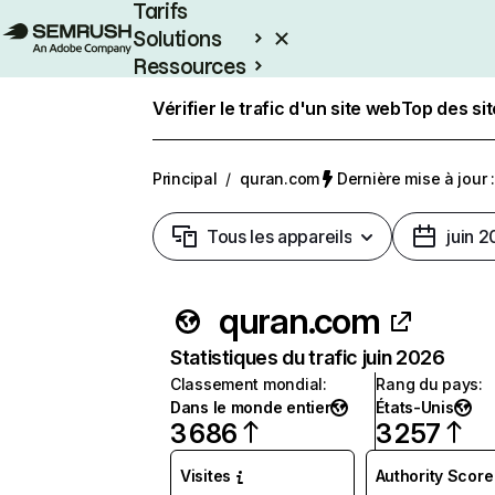
Tarifs
Solutions
Ressources
Entreprises
Vérifier le trafic d'un site web
Top des si
Principal
/
quran.com
Dernière mise à jour :
Tous les appareils
juin 
quran.com
Statistiques du trafic juin 2026
Classement mondial
:
Rang du pays
:
Dans le monde entier
États-Unis
3 686
3 257
Visites
Authority Score