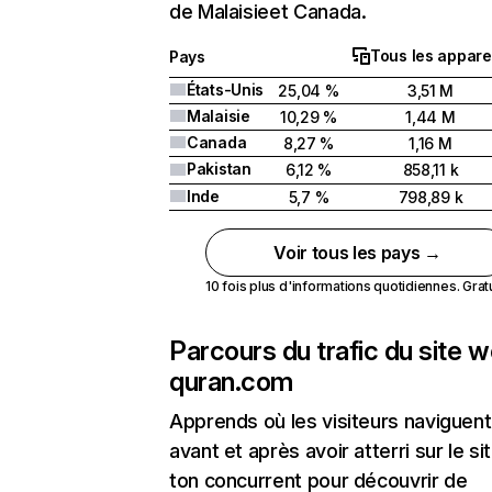
de Malaisieet Canada.
Tous les appare
Pays
États-Unis
25,04 %
3,51 M
Malaisie
10,29 %
1,44 M
Canada
8,27 %
1,16 M
Pakistan
6,12 %
858,11 k
Inde
5,7 %
798,89 k
Voir tous les pays →
10 fois plus d'informations quotidiennes. Gratui
Parcours du trafic du site 
quran.com
Apprends où les visiteurs naviguent
avant et après avoir atterri sur le si
ton concurrent pour découvrir de