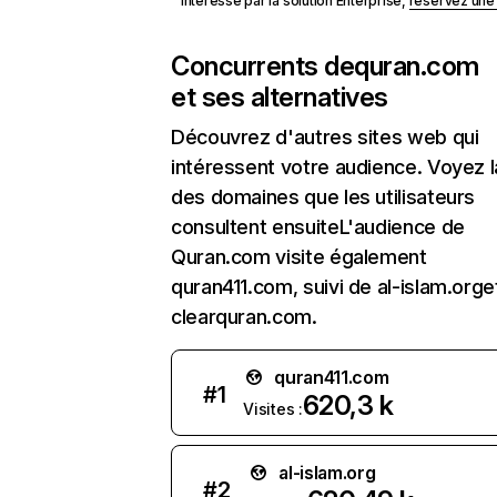
Intéressé par la solution Enterprise,
réservez un
Concurrents de
quran.com
et ses alternatives
Découvrez d'autres sites web qui
intéressent votre audience. Voyez la
des domaines que les utilisateurs
consultent ensuiteL'audience de
Quran.com visite également
quran411.com, suivi de al-islam.orge
clearquran.com.
quran411.com
#
1
620,3 k
Visites :
al-islam.org
#
2