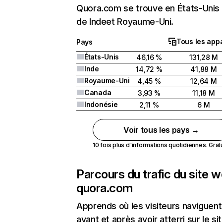
Quora.com se trouve en États-Unis 
de Indeet Royaume-Uni.
Tous les appa
Pays
États-Unis
46,16 %
131,28 M
Inde
14,72 %
41,88 M
Royaume-Uni
4,45 %
12,64 M
Canada
3,93 %
11,18 M
Indonésie
2,11 %
6 M
Voir tous les pays →
10 fois plus d'informations quotidiennes. Gratui
Parcours du trafic du site 
quora.com
Apprends où les visiteurs naviguent
avant et après avoir atterri sur le si