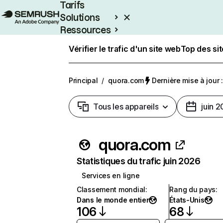
Tarifs
Solutions
Ressources
Entreprises
Vérifier le trafic d'un site web
Top des si
Principal
/
quora.com
Dernière mise à jour :
Tous les appareils
juin 
quora.com
Statistiques du trafic juin 2026
Services en ligne
Classement mondial
:
Rang du pays
:
Dans le monde entier
États-Unis
106
68