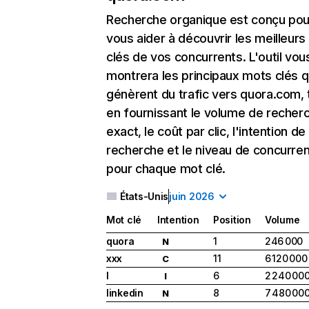
Recherche organique
est conçu pou
vous aider à découvrir les meilleur
clés de vos concurrents. L'outil vou
montrera les principaux mots clés q
génèrent du trafic vers quora.com, 
en fournissant le volume de recher
exact, le coût par clic, l'intention de
recherche et le niveau de concurre
pour chaque mot clé.
États-Unis
juin 2026
Mot clé
Intention
Position
Volume
quora
1
246 000
N
xxx
11
6 120 000
C
l
6
2 240 00
I
linkedin
8
7 480 00
N